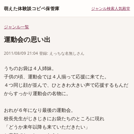
萌えた体験談コピペ保管庫
ジャンル
検索
人気
殿堂
ジャンル一覧
運動会の思い出
2011/08/09 21:04 登録: えっちな名無しさん
うちのお袋は４人姉妹。
子供の頃、運動会では４人揃って応援に来てた。
４つ同じ顔が並んで、ひときわ大きい声で応援するもんだ
からすっかり運動会の名物に。
おれが６年になり最後の運動会。
校長先生がじきじきにお袋たちのところに現れ
「どうか来年以降も来ていただきたい」