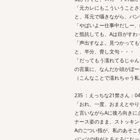
「元カレにもこういうことさ
と、耳元で囁きながら、パン
「やばいよー仕事中だしー、
と抵抗しても、Aは目がすわ
「声出すなよ。見つかっても
と、半分、脅し文句・・・
「だってもう濡れてるじゃん（
の言葉に、なんだか頭がぼー
（こんなことで濡れちゃう私
235 ：えっちな21禁さん：04/02/
「おれ、一度、おまえとやり
と言いながらAに後ろ向きに
ナース姿のまま、ストッキン
Aのごつい指が、私のあそこ
パンツの中がとろとろになっ