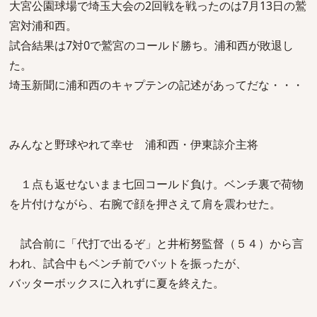
大宮公園球場で埼玉大会の2回戦を戦ったのは7月13日の鷲
宮対浦和西。
試合結果は7対0で鷲宮のコールド勝ち。浦和西が敗退し
た。
埼玉新聞に浦和西のキャプテンの記述があってだな・・・
みんなと野球やれて幸せ 浦和西・伊東諒介主将
１点も返せないまま七回コールド負け。ベンチ裏で荷物
を片付けながら、右腕で顔を押さえて肩を震わせた。
試合前に「代打で出るぞ」と井桁努監督（５４）から言
われ、試合中もベンチ前でバットを振ったが、
バッターボックスに入れずに夏を終えた。