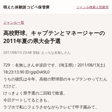
萌えた体験談コピペ保管庫
ジャンル
検索
人気
殿堂
ジャンル一覧
高校野球、キャプテンとマネージャーの
2011年夏の県大会予選
2011/08/13 23:48 登録: えっちな名無しさん
729 ：名無しさん＠涙目です。(埼玉県)：2011/08/13(土)
18:23:13.90 ID:gipDiA9L0
うちの彼氏は今年、高校の野球部のキャプテンやってたん
だけど、
けっきょく県予選の二回戦で敗退。
今日デートしてるときも、
ラブホで私にフェラさせながらテレビで甲子園みて、