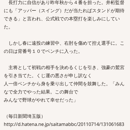
長打力に自信があり昨年秋から４番を担った。井桁監督
にも「アッパー（スイング）だが当たればスタンドが期待
できる」と言われ、公式戦での本塁打を楽しみにしてい
た。
しかし春に遠投の練習中、右肘を傷めて控え選手に。こ
の日は背番号１０でベンチに入った。
主将として初戦の相手を決めるくじを引き、強豪の鷲宮
を引き当てた。くじ運の悪さが申し訳なく
人一倍ベンチから身を乗り出して仲間を鼓舞した。「みん
なで全力でやった結果。この舞台で
みんなで野球がやれて幸せだった」
（毎日新聞埼玉版）
http://d.hatena.ne.jp/saitamabbc/20110714/131061683