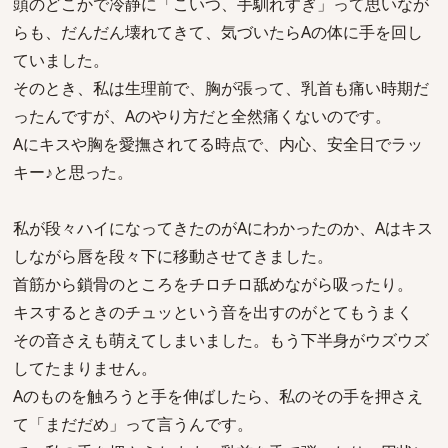
頭のどこかで冷静に「こいつ、手馴れすぎ」って思いなが
らも、だんだん壊れてきて、気づいたらAの体に手を回し
ていました。
そのとき、私は生理前で、胸が張って、乳首も痛い時期だ
ったんですが、Aのやり方だと全然痛くないのです。
Aにキスや胸を愛撫されてる時点で、内心、安全日でラッ
キー♪と思った。
私が段々ハイになってきたのがAにわかったのか、Aはキス
しながら唇を段々下に移動させてきました。
首筋から鎖骨のところをチロチロ舐めながら吸ったり。
キスするときのチュッという音を出すのがとてもうまく
その音さえも萌えてしまいました。もう下半身がウズウズ
してたまりません。
Aのものを触ろうと手を伸ばしたら、私のその手を押さえ
て「まだだめ」って言うんです。