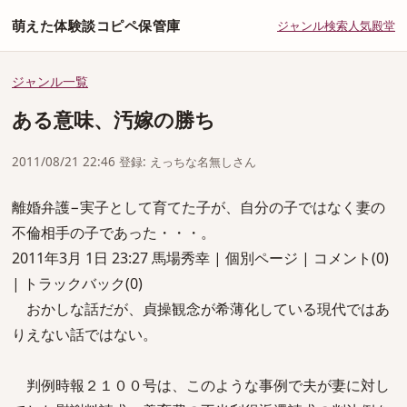
萌えた体験談コピペ保管庫
ジャンル
検索
人気
殿堂
ジャンル一覧
ある意味、汚嫁の勝ち
2011/08/21 22:46 登録: えっちな名無しさん
離婚弁護−実子として育てた子が、自分の子ではなく妻の
不倫相手の子であった・・・。
2011年3月 1日 23:27 馬場秀幸 | 個別ページ | コメント(0)
| トラックバック(0)
おかしな話だが、貞操観念が希薄化している現代ではあ
りえない話ではない。
判例時報２１００号は、このような事例で夫が妻に対し