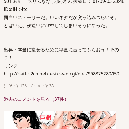
501 名前： スリムななし(仮)さん 投稿日： 01/09/03 23:48
ID:oiHlc4tc
面白いストーリーだ。いいネタだが突っ込みづらいぞ。
とはいえ、夜這いにﾊｧﾊｧしてしまいそうになった。
出典：本当に痩せるために率直に言ってもらおう！その
９！
リンク：
http://natto.2ch.net/test/read.cgi/diet/998875280/l50
(・∀・): 136 | (・Ａ・): 38
過去のコメントを見る（37件）