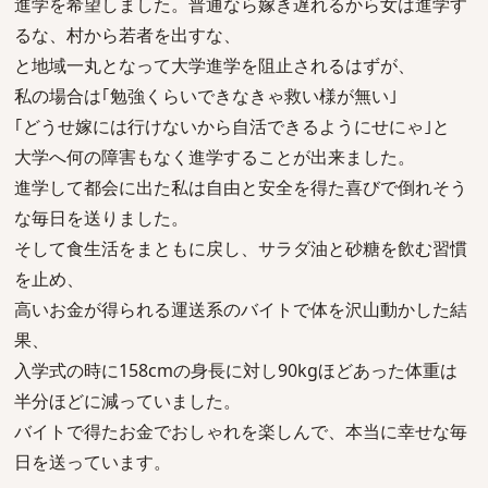
進学を希望しました。普通なら嫁き遅れるから女は進学す
るな、村から若者を出すな、
と地域一丸となって大学進学を阻止されるはずが、
私の場合は｢勉強くらいできなきゃ救い様が無い｣
｢どうせ嫁には行けないから自活できるようにせにゃ｣と
大学へ何の障害もなく進学することが出来ました。
進学して都会に出た私は自由と安全を得た喜びで倒れそう
な毎日を送りました。
そして食生活をまともに戻し、サラダ油と砂糖を飲む習慣
を止め、
高いお金が得られる運送系のバイトで体を沢山動かした結
果、
入学式の時に158cmの身長に対し90kgほどあった体重は
半分ほどに減っていました。
バイトで得たお金でおしゃれを楽しんで、本当に幸せな毎
日を送っています。