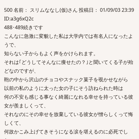
500 名前： スリムななし(仮)さん 投稿日： 01/09/03 23:39
ID:a3g6xQ2c
488･489続きです
こんなに急激に変貌した私は大学内では有名人になったよ
うで、
知らない子からもよく声をかけられます。
それは｢どうしてそんなに痩せたの？｣と聞いてくる子が殆
どなのですが、
鞄の中から沢山のチョコやスナック菓子を覗かせながら
以前の私のように太った女の子にそう訪ねられた時は
何の不安も感じる事なく綺麗になれる幸せを持っている彼
女が羨ましくって、
それなのにその幸せを放棄している彼女が憎らしくって悔
しくて、
何故かこみ上げてきそうになる涙を堪えるのに必死でし