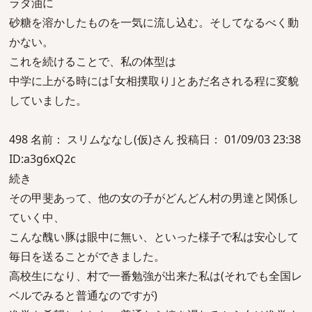
ラダ油に
砂糖を溶かしたものを一気に流し込む。そしてなるべく動
かない。
これを続けることで、私の体型は
中学に上がる時には｢女相撲取り｣とあだ名される程に変貌
していました。
498 名前： スリムななし(仮)さん 投稿日： 01/09/03 23:38
ID:a3g6xQ2c
続き
その甲斐あって、他の女の子がどんどん村の男達と関係し
ていく中、
こんな醜い豚は眼中に無い、といった様子で私は安心して
毎日を送ることができました。
高校生になり、村で一番勉強が出来た私は(それでも全国レ
ベルでみると普通なのですが)