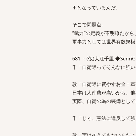
↑となっているんだ。
そこで問題点。
”武力”の定義が不明瞭だか
軍事力としては世界有数規模
681 ：(仮)大江千里 ◆SenriGMVZ
千「自衛隊ってそんなに強い
敦「自衛隊に費やすお金＝軍
日本は人件費が高いから、他
実際、自衛の為の装備として
千「じゃ、憲法に違反して強
敦「実はそうでもないんだよ