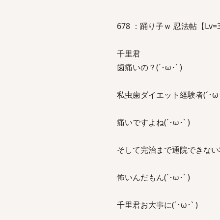
678 ：踊り子ｗ 忍法帖【Lv=35,xx
千里君
歯痛いの？(´･ω･` )
私虫歯ダイエット経験者(´･ω･`
痛いですよね(´･ω･` )
そして完治まで通院できない私(´
怖いんだもん(´･ω･` )
千里君お大事に(´･ω･` )