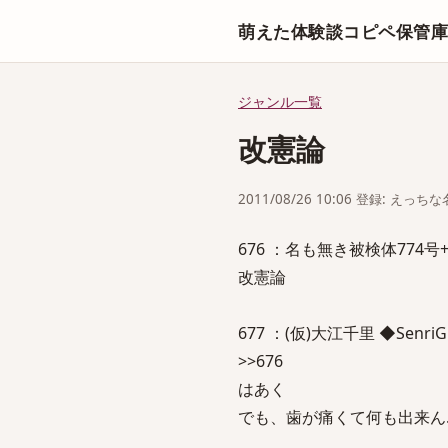
萌えた体験談コピペ保管
ジャンル一覧
改憲論
2011/08/26 10:06 登録: えっ
676 ：名も無き被検体774号+：201
改憲論
677 ：(仮)大江千里 ◆SenriGMVZ
>>676
はあく
でも、歯が痛くて何も出来ん