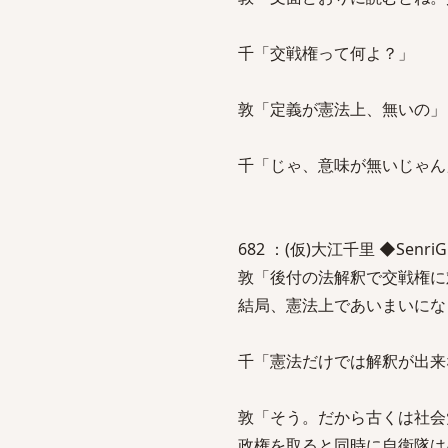
千「交戦権って何よ？」
敦「定義が憲法上、無いの」
千「じゃ、意味が無いじゃん
682 ：(仮)大江千里 ◆SenriGMVZ
敦「後付の法解釈で交戦権に
結局、憲法上であいまいにな
千「憲法だけでは解釈が出来
敦「そう。だから古くは社会
政権を取ると同時に自衛隊は