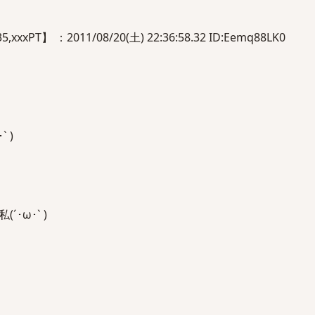
xPT】 ：2011/08/20(土) 22:36:58.32 ID:Eemq88LK0
 )
･ω･` )