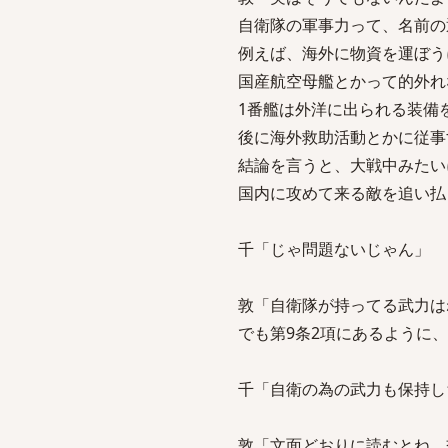
自衛隊の軍事力って、名前の
例えば、海外に物資を運ぼう
国産航空母艦とかって的外れ
1番艦は外洋に出られる装備
後に海外救助活動とかに従事
結論を言うと、大戦中みたい
国内に攻めて来る敵を追い払
千「じゃ問題ないじゃん」
敦「自衛隊が持ってる武力は
でも第9条2項にあるように
千「自衛の為の武力も保持し
敦「文面どおりに読むとね。