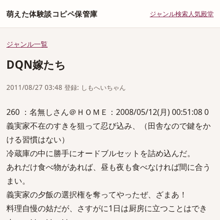
萌えた体験談コピペ保管庫
ジャンル
検索
人気
殿堂
ジャンル一覧
DQN嫁たち
2011/08/27 03:48 登録: しもへいちゃん
260 ：名無しさん＠ＨＯＭＥ：2008/05/12(月) 00:51:08 0
義実家不在のすきを狙って忍び込み、（田舎なので鍵をか
ける習慣はない）
冷蔵庫の中に勝手にオードブルセットを詰め込んだ。
あれだけ食べ物があれば、昼も夜も食べなければ間に合う
まい。
義実家の夕飯の選択権を奪ってやったぜ、ざまあ！
料理自慢の姑だが、さすがに1日は厨房に立つことはでき