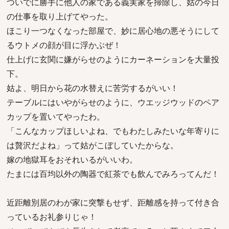
ついでに勝手に他人の家である義実家を掃除し、姑の今日
の仕事を取り上げてやった。
ほこり一つなくなった部屋で、妙に居心地の悪そうにして
るウトメの顔が目に浮かぶぜ！
仕上げに玄関に嫌がらせのようにカーネーションを大量投
下。
姑よ、明日から花の水替えに苦労するがいい！
テーブルにはいやがらせのように、ウエッジウッドのペア
カップを置いてやったわ。
「こんなカップほしいよね、でもわたしみたいな年寄りに
は贅沢だよね」って姑がこぼしていたからな。
嫁の地獄耳をおそれいるがいいわ。
たまには百均以外の陶器で紅茶でも飲んでみろってんだ！
近距離別居のわが家に突撃もせず、距離感を持って付き合
っているお礼参りじゃ！