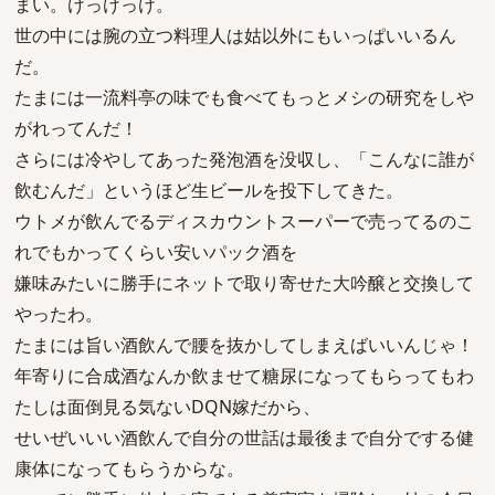
まい。けっけっけ。
世の中には腕の立つ料理人は姑以外にもいっぱいいるん
だ。
たまには一流料亭の味でも食べてもっとメシの研究をしや
がれってんだ！
さらには冷やしてあった発泡酒を没収し、「こんなに誰が
飲むんだ」というほど生ビールを投下してきた。
ウトメが飲んでるディスカウントスーパーで売ってるのこ
れでもかってくらい安いパック酒を
嫌味みたいに勝手にネットで取り寄せた大吟醸と交換して
やったわ。
たまには旨い酒飲んで腰を抜かしてしまえばいいんじゃ！
年寄りに合成酒なんか飲ませて糖尿になってもらってもわ
たしは面倒見る気ないDQN嫁だから、
せいぜいいい酒飲んで自分の世話は最後まで自分でする健
康体になってもらうからな。