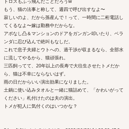
トロスもふっ飛んだことだろうw
もう、猫の法事と称して、週四で呼び出すなよ〜
寂しいのよ、だから孫産んで！って、一時間に二桁電話し
てくるなよ〜嫁は勤務中だからな。
アポなし凸＆マンションのドアをガンガン叩いたり、ベラ
ンダに忍び込んで絶叫もなしだ。
これで息子夫婦とウトへの、過干渉が収まるなら、全部水
に流してやるから、猫頑張れ。
三匹飼ってて、20年以上の長寿で大往生させたトメだか
ら、猫は不幸にならないはず。
雨の日だからいい演出効果になりました。
土鍋に使い込みタオルと一緒に猫詰めて、「かわいがって
ください」札付けたのは夫の演出。
トメが犯人に気付くのはいつかな？