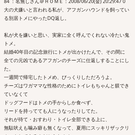
84 ：名無しさん＠ＨＯＭＥ：2008/06/20(金) 20:29:47 0
大の犬嫌いと言われる私が、アフガンハウンドを飼ってい
る別居トメにやったDQ返し。
私が犬を嫌いと思い、実家に全く呼んでくれない冷たい鬼
トメ。
結婚40年目の記念旅行にトメが出かけたんで、その間に
全ての元凶であるアフガンのチーズに仕返しすることにし
た。
一週間で帰宅したトメめ、びっくりしただろうよ。
チーズはワガママな性格のためにトイレもちゃんと躾でき
ていなくて
ドッグフードはトメの手からしか食べず、
リードを持ってても人にうなったりしてた。
それが待て・おすわり・トイレ全部できる上に、
無駄吠えも噛み癖も無くなって、夏用にスッキリザックリ