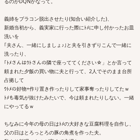
るのがDQNかなって。
義姉をブラコン脱出させたり(知合い紹介した)、
新婚当初から、義実家に行った際にﾄﾒに申し付かったお皿
洗いを
｢夫さん、一緒にしましょ♪｣と夫を引きずりこんで一緒に
洗ったり、
｢ﾄﾒさんはｳﾄさんの隣で座っててください☆」とか言って
頼まれた夕飯の買い物に夫と行って、2人でそのまま台所
占拠して
ｳﾄﾒの好物+作り置き作ったりして家事奪ったりしてたｗ
ﾄﾒも毒気が抜けたみたいで、今は頼まれたりしない。一緒
にやってるｗ
ちなみに今年の母の日はﾄﾒの大好きな豆腐料理を自作し、
父の日はとろっとろの豚の角煮を作った夫。