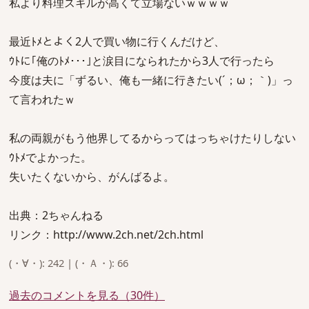
私より料理スキルが高くて立場ないｗｗｗｗ
最近ﾄﾒとよく2人で買い物に行くんだけど、
ｳﾄに｢俺のﾄﾒ･･･｣と涙目になられたから3人で行ったら
今度は夫に「ずるい、俺も一緒に行きたい(´；ω；｀)」っ
て言われたｗ
私の両親がもう他界してるからってはっちゃけたりしない
ｳﾄﾒでよかった。
失いたくないから、がんばるよ。
出典：2ちゃんねる
リンク：http://www.2ch.net/2ch.html
(・∀・): 242 | (・Ａ・): 66
過去のコメントを見る（30件）