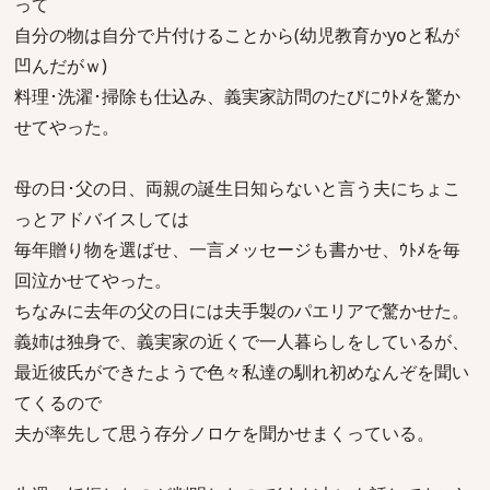
って
自分の物は自分で片付けることから(幼児教育かyoと私が
凹んだがｗ)
料理･洗濯･掃除も仕込み、義実家訪問のたびにｳﾄﾒを驚か
せてやった。
母の日･父の日、両親の誕生日知らないと言う夫にちょこ
っとアドバイスしては
毎年贈り物を選ばせ、一言メッセージも書かせ、ｳﾄﾒを毎
回泣かせてやった。
ちなみに去年の父の日には夫手製のパエリアで驚かせた。
義姉は独身で、義実家の近くで一人暮らしをしているが、
最近彼氏ができたようで色々私達の馴れ初めなんぞを聞い
てくるので
夫が率先して思う存分ノロケを聞かせまくっている。