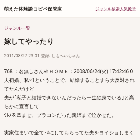
萌えた体験談コピペ保管庫
ジャンル
検索
人気
殿堂
ジャンル一覧
嫁してやったり
2011/08/27 23:01 登録: しもへいちゃん
768 ：名無しさん＠ＨＯＭＥ：2008/06/24(火) 17:42:46 0
夫初婚、私×1ということで、結婚することすら大反対され
てたんだけど
夫が｢私子と結婚できないんだったら一生独身でいる｣と高
らかに宣言して
ｳﾄﾒを凹ませ、ブラコンだった義姉まで泣かせた。
実家住まいで全てﾄﾒにしてもらってた夫をヨイショしまく