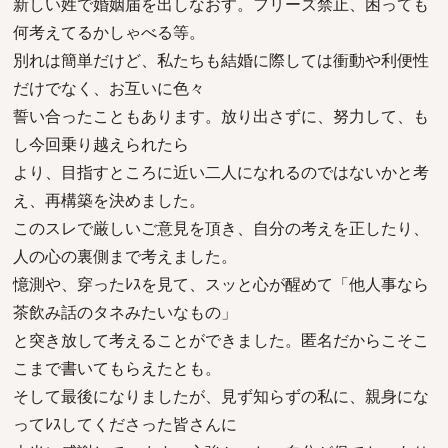
新しい姓で婚姻届を出しなおす。フリーズ禁止、困っても
何考えてるかしゃべる等。
別れは簡単だけど、私たちも結婚に際しては衝動や利便性
だけでなく、お互いに色々
誓い合ったこともあります。放り出さずに、努力して、も
し今回乗り越えられたら
より、目指すところに近い二人になれるのではないかと考
え、再構築を決めました。
このスレで厳しいご意見を頂き、自分の考えを正したり、
人の心の裏側まで考えました。
憶測や、穿ったﾚｽを見て、スッと心が醒めて「他人事なら
茶飲み話のタネみたいなもの」
と突き放して考えることができました。匿名だからこそこ
こまで書いてもらえたとも。
そして最後になりましたが、見ず知らずの私に、親身にな
ってﾚｽしてくださった皆さんに