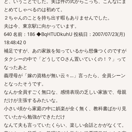
と、いうことでした。実は件の式からこっち、こんなにま
とめてしゃべるのは初めて。
２ちゃんのことを持ち出す暇もありませんでした。
夫は今、東京駅に向かっています。
640 名前：186 ◆BqHTUDkuhU 投稿日：2007/07/23(月)
18:48:42 0
補足ですが、あの家族を知っているから想像つくのですが
タクシーの中で「どうして○さん置いていくの！？」って
なったあと
義理母が「嫁の資格が無い云々…」言ったら、全員シーン
となったそうです。
なんか全員すごく無口な、感情表現の乏しい家族で、母親
だけが主張するみたいな。
小さい頃から家庭の中に娯楽が全く無く、教科書ばかり見
ていたから勉強ができただけ
なんて夫も言っていたくらい、楽しい会話とかがなくて。