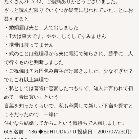
たくさんｱﾄﾞﾊﾞｲｽ、ご指摘ありがとうございました。
ざっと読んだ限りでいくつか疑問に思われていたことにお
答えすると
・婚姻届は夫と二人で出しました
・T大は東大です。ややこしくしてすみません
・携帯は持ってません
・式のことは義理母から夫に電話で知らされ、勝手に二人
で行くものと判断しました
・ご祝儀は７万円包み苗字だけ書きました。少なすぎた？
でもこれ以上無理で…
・私としては普通に恋愛したつもりで、知人に言われて初
めて「青田買い」という
言葉を知ったくらいで。私も卒業して新しい下宿を探すと
ころだったので、一緒に
住むなら結婚してから…という気持ちで入籍しました。
605 名前：186 ◆BqHTUDkuhU 投稿日：2007/07/23(月)