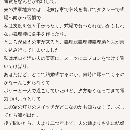
通費をなんとか捻出して。
夫の実家地方では、花嫁は家で衣装を着けてタクシーで式
場へ向かう習慣で、
私は支度を色々手伝ったり、式場で食べられないかもしれ
ない義理姉に食事を作ったり。
ところが迎えの車が来ると、義理親義理姉義理弟と夫が乗
り込み行ってしまいました。
私はボロイ汚い夫の実家に、スーツにエプロンをつけて置
いてけぼり。
あほだけど、どこで結婚式するのか、何時に帰ってくるの
かなーんも知らなくて
ボケーと一人で過ごしていたけど、夕方暗くなってきて電
気つけようとして
この家の灯りのスイッチがどこなのかも知らなくて、探し
てたら涙が出た。
後で聞いたら、夫より二つ年上で、夫の姉よりも先に結婚