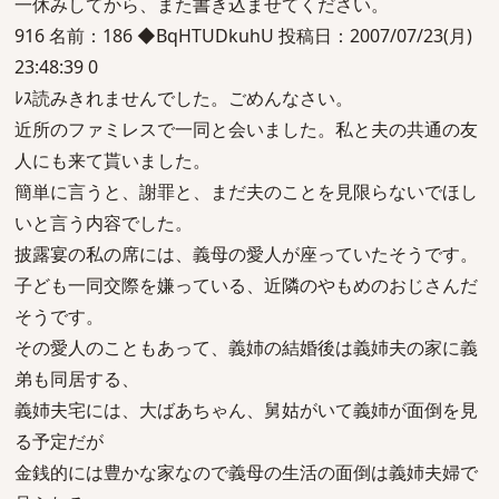
一休みしてから、また書き込ませてください。
916 名前：186 ◆BqHTUDkuhU 投稿日：2007/07/23(月)
23:48:39 0
ﾚｽ読みきれませんでした。ごめんなさい。
近所のファミレスで一同と会いました。私と夫の共通の友
人にも来て貰いました。
簡単に言うと、謝罪と、まだ夫のことを見限らないでほし
いと言う内容でした。
披露宴の私の席には、義母の愛人が座っていたそうです。
子ども一同交際を嫌っている、近隣のやもめのおじさんだ
そうです。
その愛人のこともあって、義姉の結婚後は義姉夫の家に義
弟も同居する、
義姉夫宅には、大ばあちゃん、舅姑がいて義姉が面倒を見
る予定だが
金銭的には豊かな家なので義母の生活の面倒は義姉夫婦で