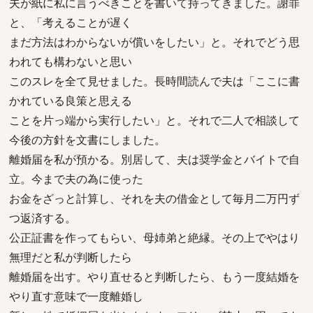
夫が紙に私に言うべきことを書いて持ってきました。謝罪
と、「考えることが遅く
まだ方法はわからないが償いをしたい」と。それでどう思
われても構わないと思い
このスレを全て見せました。長時間読んで夫は「ここに書
かれている良策と思える
ことを片っ端から実行したい」と。それで二人で相談して
今後の方針を文書にしました。
離婚届を私が預かる。別居して、夫は奨学金とバイトで自
立。今まで夫の為に使った
お金をざっと計算し、それを夫の借金として毎月二万円ず
つ返済する。
公正証書を作ってもらい、母姉弟と絶縁。その上でやはり
無理だと私が判断したら
離婚届を出す。やり直せると判断したら、もう一度結婚を
やり直す意味で一度離婚し