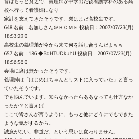
昔はもっと貧乏で、義理姉が中学出た後看護学科のある高
校へ行って看護婦になり
家計を支えてきたそうです。弟はまだ高校生です。
648 名前：名無しさん＠ＨＯＭＥ 投稿日：2007/07/23(月)
18:53:29 0
高校生の義理弟が今から来て何を話し合うんだよｗｗ
657 名前：186 ◆BqHTUDkuhU 投稿日：2007/07/23(月)
18:56:56 0
会場に席は無かったそうです。
義理姉は「はじめはちゃんとリストに入っていた」と言っ
ていたそうです。
でも悩んでいます。知らなかったらああなっても仕方なか
ったか？と言えば
ここで皆さんが言うように、もっと他にどうにでもできた
ような気がするから。
誠意がない、非道だ、という思いは変わりません。