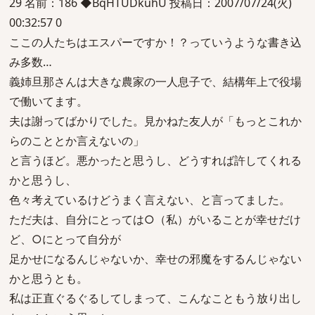
29 名前：186 ◆BqHTUDkuhU 投稿日：2007/07/24(火)
00:32:57 0
ここの人たちはエスパーですか！？っていうような書き込
み多数…
義姉旦那さんは大きな農家の一人息子で、結構年上で役場
で働いてます。
夫は謝ってばかりでした。見かねた友人が「もっとこれか
らのこととか言えないの」
と言うほど。悪かったと思うし、どうすれば許してくれる
かと思うし、
色々考えているけどうまく言えない、と言ってました。
ただ夫は、自分にとっては○（私）がいることが幸せだけ
ど、○にとって自分が
足かせになるんじゃないか、幸せの邪魔をするんじゃない
かと思うとも。
私は正直ぐるぐるしてしまって、こんなこともう放り出し