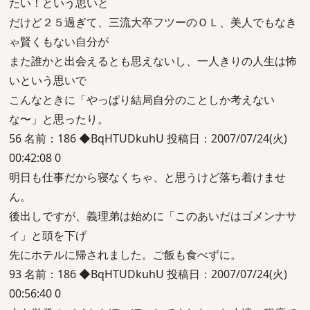
たい！という思いと
だけど２５過ぎて、三流大卒フツーのＯＬ、美人でもなき
ゃ賢くもない自分が
また誰かと出会えるとも思えないし、一人きりの人生は怖
いという思いで
こんなときに「やっぱり結局自分のことしか考えない
な〜」と思ったり。
56 名前：186 ◆BqHTUDkuhU 投稿日：2007/07/24(火)
00:42:08 0
明日も仕事だから寝なくちゃ、と思うけど落ち着けませ
ん。
後出しですが、義理弟は始めに「このあいだはゴメンナサ
イ」と頭を下げ
先にホテルに帰されました。ご飯も食べずに。
93 名前：186 ◆BqHTUDkuhU 投稿日：2007/07/24(火)
00:56:40 0