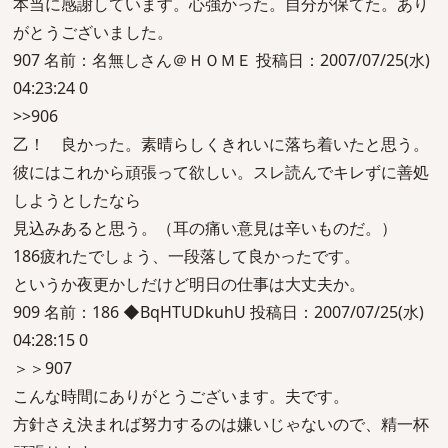
本当に感謝しています。心強かった。自分が保てた。あり
がとうございました。
907 名前：名無しさん＠ＨＯＭＥ 投稿日：2007/07/25(水)
04:23:24 0
>>906
乙！ 良かった。素晴らしくきれいに落ち着いたと思う。
彼にはこれから頑張って欲しい。スレ読んでキレずに善処
しようとしたなら
見込みあると思う。（耳の痛い意見は辛いものだ。）
186疲れたでしょう、一段落して良かったです。
というか夜更かしだけど明日の仕事は大丈夫か。
909 名前：186 ◆BqHTUDkuhU 投稿日：2007/07/25(水)
04:28:15 0
＞＞907
こんな時間にありがとうございます。夫です。
方針さえ決まれば努力するのは嫌いじゃないので、精一杯