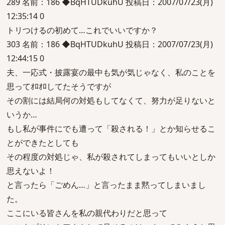
289 名前：186 ◆BqHTUDkuhU 投稿日：2007/07/23(月)
12:35:14 0
トリつけるの初めて…これでいいですか？
303 名前：186 ◆BqHTUDkuhU 投稿日：2007/07/23(月)
12:44:15 0
夫、一応式・披露宴の最中も気が気じゃなく、私のことを
思ってｵﾛｵﾛしてたそうですが
その割には結局何の対処もしてなくて、努力が足りないと
いうか…
もし私が事件にでも遭って「殺される！」とか知らせるこ
とができたとしても
その程度の対処じゃ、私が殺されてしまってもいいとしか
思えないよ！
と言ったら「ごめん…」と言ったまま黙ってしまいまし
た。
ここにいる皆さんを私の親代わりだと思って