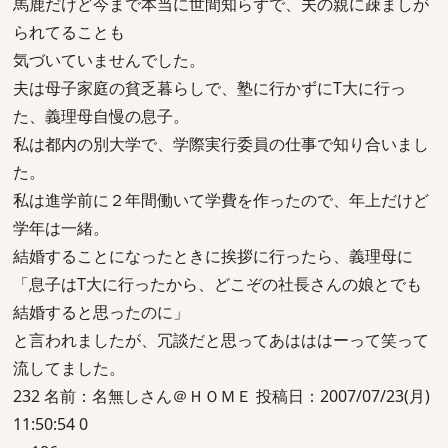
馬鹿だけど今まで本当に世間知らずで、夫の親に疎ましが
られてることも
気づいていませんでした。
夫は母子家庭の貧乏暮らしで、塾に行かずにT大に行っ
た、義理母自慢の息子。
私は都内の別大学で、学際実行委員の仕事で知り合いまし
た。
私は進学前に２年間働いて学費を作ったので、年上だけど
学年は一緒。
結婚することになったときに挨拶に行ったら、義理母に
「息子はT大に行ったから、どこぞの社長さんの娘とでも
結婚すると思ったのに」
と言われましたが、冗談だと思ってあはははーって笑って
流してました。
232 名前：名無しさん＠ＨＯＭＥ 投稿日：2007/07/23(月)
11:50:54 0