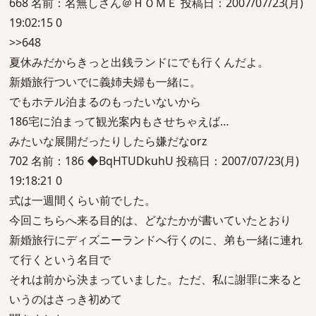
668 名前：名無しさん＠ＨＯＭＥ 投稿日：2007/07/23(月)
19:02:15 0
>>648
夏休みだからきっと出銭ランドにでも行くんだよ。
新婚旅行ついでに義姉夫婦も一緒に。
でもホテル泊まるのもったいないから
186宅に泊まって観光案内もさせちゃえば…
みたいな展開だったりしたら嫌だなorz
702 名前：186 ◆BqHTUDkuhU 投稿日：2007/07/23(月)
19:18:21 0
式は一週間くらい前でした。
今回こちらへ来る目的は、どなたかが書いていたとおり
新婚旅行にディズニーランドへ行くのに、弟も一緒に連れ
て行くという名目で
それは前から決まっていました。ただ、私に謝罪に来ると
いうのはさっき初めて