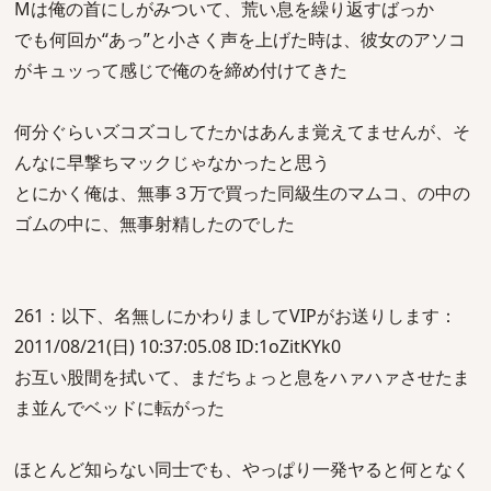
Mは俺の首にしがみついて、荒い息を繰り返すばっか
でも何回か“あっ”と小さく声を上げた時は、彼女のアソコ
がキュッって感じで俺のを締め付けてきた
何分ぐらいズコズコしてたかはあんま覚えてませんが、そ
んなに早撃ちマックじゃなかったと思う
とにかく俺は、無事３万で買った同級生のマムコ、の中の
ゴムの中に、無事射精したのでした
261：以下、名無しにかわりましてVIPがお送りします：
2011/08/21(日) 10:37:05.08 ID:1oZitKYk0
お互い股間を拭いて、まだちょっと息をハァハァさせたま
ま並んでベッドに転がった
ほとんど知らない同士でも、やっぱり一発ヤると何となく