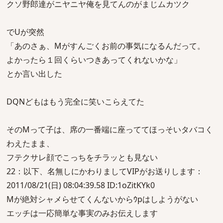
クソ野郎達がニヤニヤ俺を見てんのがまじムカツク
でUが突然
「あのさぁ、Mがすんごくお前の事気になるんだって。
よかったら１回くらいつきあってくれないかな」
とか言い出した
DQNどもはもう完全に笑いこらえてた
そのMって子は、席の一番端に座っててほっそいタバコく
わえたまま、
フテクサレ顔でこっちをチラッとも見ない
22：以下、名無しにかわりましてVIPがお送りします：
2011/08/21(日) 08:04:39.58 ID:1oZitKYk0
Mが絶対シャメらせてくんないからｳpはしようがない
エッチは一応簡単な事実のみお伝えします