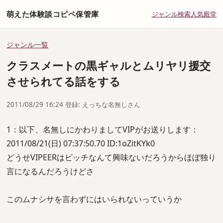
萌えた体験談コピペ保管庫
ジャンル
検索
人気
殿堂
ジャンル一覧
クラスメートの黒ギャルとムリヤリ援交
させられてる話をする
2011/08/29 16:24 登録: えっちな名無しさん
1：以下、名無しにかわりましてVIPがお送りします：
2011/08/21(日) 07:37:50.70 ID:1oZitKYk0
どうせVIPEERはビッチなんて興味ないだろうからほぼ独り
言になるんだろうけどさ
このムナシサを言わずにはいられないっていうか