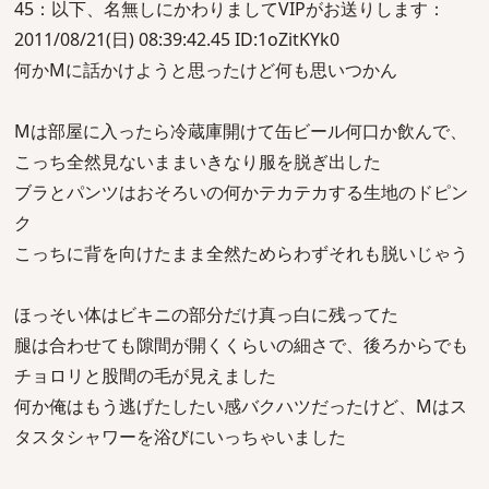
45：以下、名無しにかわりましてVIPがお送りします：
2011/08/21(日) 08:39:42.45 ID:1oZitKYk0
何かMに話かけようと思ったけど何も思いつかん
Mは部屋に入ったら冷蔵庫開けて缶ビール何口か飲んで、
こっち全然見ないままいきなり服を脱ぎ出した
ブラとパンツはおそろいの何かテカテカする生地のドピン
ク
こっちに背を向けたまま全然ためらわずそれも脱いじゃう
ほっそい体はビキニの部分だけ真っ白に残ってた
腿は合わせても隙間が開くくらいの細さで、後ろからでも
チョロリと股間の毛が見えました
何か俺はもう逃げたしたい感バクハツだったけど、Mはス
タスタシャワーを浴びにいっちゃいました