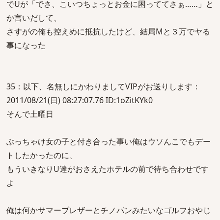
でUが「でさ、こいつちょっとお金に困っててさぁ……」と
か言いだして、
さすがの俺も控えめに抵抗したけど、結局Mと３万でヤる
事になった
35：以下、名無しにかわりましてVIPがお送りします：
2011/08/21(日) 08:27:07.76 ID:1oZitKYk0
そんで土曜日
ぶっちゃけ女の子と付き合った事い俺はウソんこでもデー
トしたかったのに、
もういきなりU達がおさえたホテルの前で待ち合わせです
よ
俺は何かサマーブレザーとチノパンみたいなゴルフおやじ