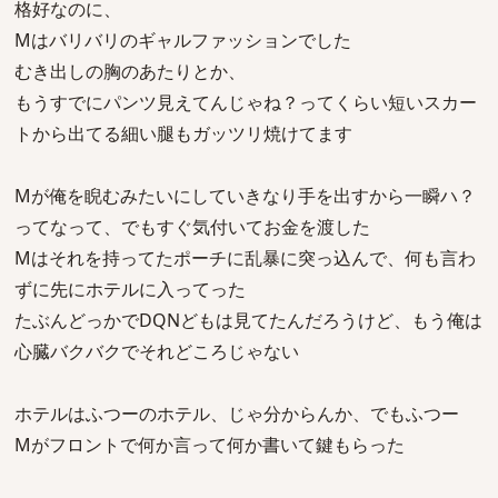
格好なのに、
Mはバリバリのギャルファッションでした
むき出しの胸のあたりとか、
もうすでにパンツ見えてんじゃね？ってくらい短いスカー
トから出てる細い腿もガッツリ焼けてます
Mが俺を睨むみたいにしていきなり手を出すから一瞬ハ？
ってなって、でもすぐ気付いてお金を渡した
Mはそれを持ってたポーチに乱暴に突っ込んで、何も言わ
ずに先にホテルに入ってった
たぶんどっかでDQNどもは見てたんだろうけど、もう俺は
心臓バクバクでそれどころじゃない
ホテルはふつーのホテル、じゃ分からんか、でもふつー
Mがフロントで何か言って何か書いて鍵もらった