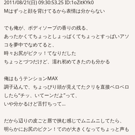
2011/08/21(日) 09:30:53.25 ID:1oZitKYk0
Mはずっと顔を背けてるから表情は分からない
でも俺が、ボディソープの香りの残る、
あったかくてちょっとしょっぱくてちょっとすっぱいアソ
コを夢中でなめてると、
時々お尻がピクッ！てなりだした
ちょっとづつだけど、濡れ初めてきたのも分かる
俺はもうテンションMAX
調子込んで、ちょっぴり頭が見えてたクリを直接ベロベロ
したら“チッ、いてーンだよ”って、
いや分かるけど舌打ちって…
だから辺りの皮ごと唇で挟む感じでムニムニしてたら、
明らかにお尻のビクン！てのが大きくなってちょっと声も