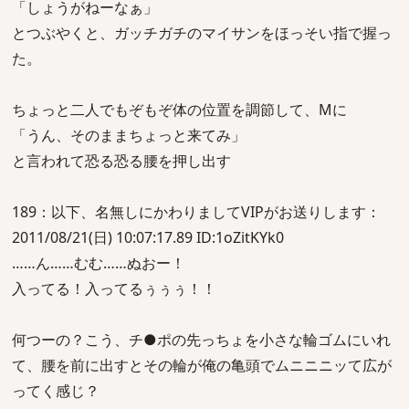
「しょうがねーなぁ」
とつぶやくと、ガッチガチのマイサンをほっそい指で握っ
た。
ちょっと二人でもぞもぞ体の位置を調節して、Mに
「うん、そのままちょっと来てみ」
と言われて恐る恐る腰を押し出す
189：以下、名無しにかわりましてVIPがお送りします：
2011/08/21(日) 10:07:17.89 ID:1oZitKYk0
……ん……むむ……ぬおー！
入ってる！入ってるぅぅぅ！！
何つーの？こう、チ●ポの先っちょを小さな輪ゴムにいれ
て、腰を前に出すとその輪が俺の亀頭でムニニニッて広が
ってく感じ？