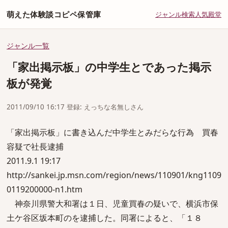
萌えた体験談コピペ保管庫
ジャンル
検索
人気
殿堂
ジャンル一覧
「家出掲示板」の中学生とであった掲示
板が発覚
2011/09/10 16:17 登録: えっちな名無しさん
「家出掲示板」に書き込んだ中学生とみだらな行為 買春
容疑で社長逮捕
2011.9.1 19:17
http://sankei.jp.msn.com/region/news/110901/kng1109
0119200000-n1.htm
神奈川県警大和署は１日、児童買春の疑いで、横浜市保
土ケ谷区坂本町のを逮捕した。同署によると、「１８