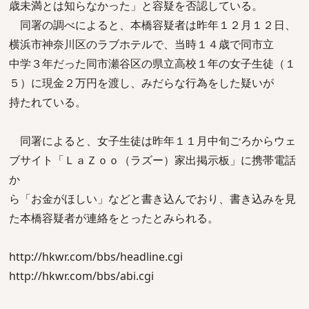
歳未満とは知らなかった」と容疑を否認している。
同署の調べによると、本橋容疑者は昨年１２月１２日、
横浜市神奈川区のラブホテルで、当時１４歳で同市立
中学３年だった同市瀬谷区の県立高校１年の女子生徒（１
５）に現金２万円を渡し、みだらな行為をした疑いが
持たれている。
同署によると、女子生徒は昨年１１月中旬ごろからウェ
ブサイト「ＬａＺｏｏ（ラズー）家出掲示板」に携帯電話
か
ら「お金がほしい」などと書き込んでおり、書き込みを見
た本橋容疑者が連絡をとったとみられる。
http://hkwr.com/bbs/headline.cgi
http://hkwr.com/bbs/abi.cgi