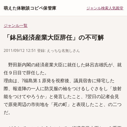
萌えた体験談コピペ保管庫
ジャンル
検索
人気
殿堂
ジャンル一覧
「鉢呂経済産業大臣辞任」の不可解
2011/09/12 12:51 登録: えっちな名無しさん
野田新内閣の経済産業大臣に就任した鉢呂吉雄氏が、就
任９日目で辞任した。
理由は、?福島第１原発を視察後、議員宿舎に帰宅した
際、報道陣の一人に防災服の袖をつけるしぐさをし「放射
能をつけてやろうか」と発言したこと、?翌日の記者会見
で原発周辺の市街地を「死の町」と表現したこと、の二つ
だ。