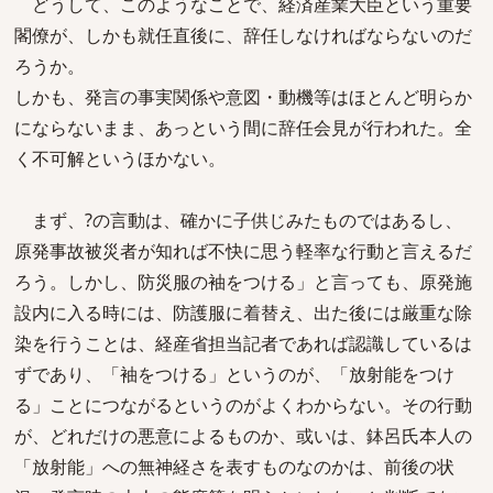
どうして、このようなことで、経済産業大臣という重要
閣僚が、しかも就任直後に、辞任しなければならないのだ
ろうか。
しかも、発言の事実関係や意図・動機等はほとんど明らか
にならないまま、あっという間に辞任会見が行われた。全
く不可解というほかない。
まず、?の言動は、確かに子供じみたものではあるし、
原発事故被災者が知れば不快に思う軽率な行動と言えるだ
ろう。しかし、防災服の袖をつける」と言っても、原発施
設内に入る時には、防護服に着替え、出た後には厳重な除
染を行うことは、経産省担当記者であれば認識しているは
ずであり、「袖をつける」というのが、「放射能をつけ
る」ことにつながるというのがよくわからない。その行動
が、どれだけの悪意によるものか、或いは、鉢呂氏本人の
「放射能」への無神経さを表すものなのかは、前後の状