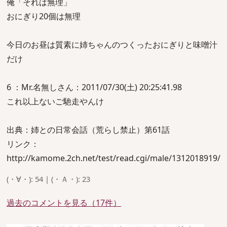
俺「それは無理」
おにぎり20個は無理
今日のお昼は質素に姉ちゃんのつくったおにぎりと味噌汁
だけ
6 ：Mr.名無しさん：2011/07/30(土) 20:25:41.98
これ以上ないご馳走やんけ
出典：姉との日常会話（荒らし禁止）第61話
リンク：
http://kamome.2ch.net/test/read.cgi/male/1312018919/
(・∀・): 54 | (・Ａ・): 23
過去のコメントを見る（17件）