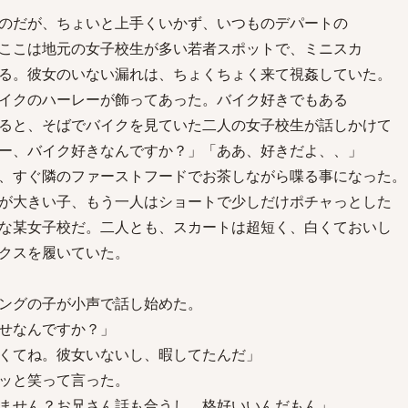
のだが、ちょいと上手くいかず、いつものデパートの
ここは地元の女子校生が多い若者スポットで、ミニスカ
る。彼女のいない漏れは、ちょくちょく来て視姦していた。
イクのハーレーが飾ってあった。バイク好きでもある
ると、そばでバイクを見ていた二人の女子校生が話しかけて
ー、バイク好きなんですか？」「ああ、好きだよ、、」
、すぐ隣のファーストフードでお茶しながら喋る事になった。
が大きい子、もう一人はショートで少しだけポチャっとした
な某女子校だ。二人とも、スカートは超短く、白くておいし
クスを履いていた。
ングの子が小声で話し始めた。
せなんですか？」
くてね。彼女いないし、暇してたんだ」
ッと笑って言った。
ません？お兄さん話も合うし、格好いいんだもん」