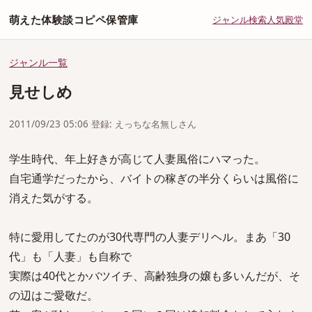
萌えた体験談コピペ保管庫
ジャンル
検索
人気
殿堂
ジャンル一覧
見せしめ
2011/09/23 05:06 登録: えっちな名無しさん
学生時代、年上好きが高じて人妻風俗にハマった。
自宅通学だったから、バイトの稼ぎの半分くらいは風俗に
消えた気がする。
特に愛用してたのが30代専門の人妻デリヘル。まあ「30
代」も「人妻」も自称で
実際は40代とかバツイチ、高齢独身の嬢も多いんだが、そ
の辺はご愛敬だ。