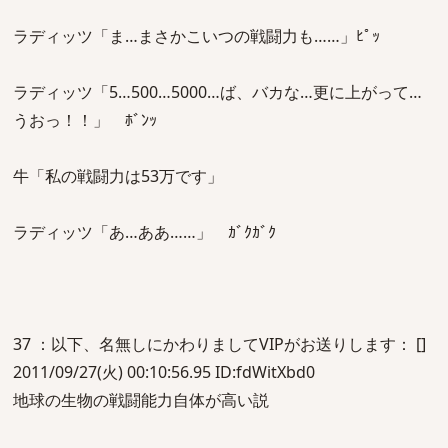
ラディッツ「ま…まさかこいつの戦闘力も……」ﾋﾟｯ
ラディッツ「5…500…5000…ば、バカな…更に上がって…
うおっ！！」 ﾎﾞﾝｯ
牛「私の戦闘力は53万です」
ラディッツ「あ…ああ……」 ｶﾞｸｶﾞｸ
37 ：以下、名無しにかわりましてVIPがお送りします： []
2011/09/27(火) 00:10:56.95 ID:fdWitXbd0
地球の生物の戦闘能力自体が高い説