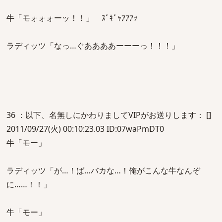
牛「モォォォーッ！！」 ｽﾞｷﾞｬｱｱｱｯ
ラディッツ「なっ…ぐああああーーーっ！！！」
36 ：以下、名無しにかわりましてVIPがお送りします： []
2011/09/27(火) 00:10:23.03 ID:07waPmDT0
牛「モー」
ラディッツ「が…！ば…バカな…！俺がこんな牛なんぞ
に……！！」
牛「モー」