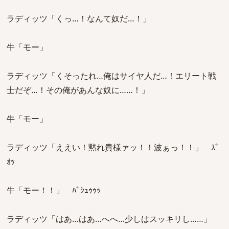
ラディッツ「くっ…！なんて奴だ…！」
牛「モー」
ラディッツ「くそったれ…俺はサイヤ人だ…！エリート戦
士だぞ…！その俺があんな奴に……！」
牛「モー」
ラディッツ「ええい！黙れ貴様ァッ！！波ぁっ！！」 ｽﾞ
ｵｯ
牛「モー！！」 ﾊﾞｼｭｩｩｯ
ラディッツ「はあ…はあ…へへ…少しはスッキリし……」