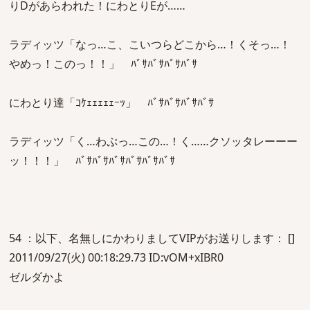
りDがあらわれた！にわとりEが……
ラディッツ「なっ…こ、こいつらどこから…！くそっ…！
やめっ！このっ！！」 ﾊﾞｻﾊﾞｻﾊﾞｻﾊﾞｻ
にわとり達「ｺｹｪｪｪｪｪｰｯ」 ﾊﾞｻﾊﾞｻﾊﾞｻﾊﾞｻ
ラディッツ「く…わぷっ…この…！く……クソッタレーーー
ッ！！！」 ﾊﾞｻﾊﾞｻﾊﾞｻﾊﾞｻﾊﾞｻﾊﾞｻ
54 ：以下、名無しにかわりましてVIPがお送りします： []
2011/09/27(火) 00:18:29.73 ID:vOM+xIBR0
ゼルダかよ