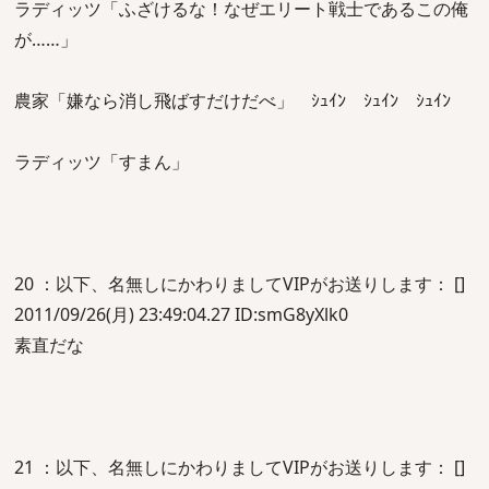
ラディッツ「ふざけるな！なぜエリート戦士であるこの俺
が……」
農家「嫌なら消し飛ばすだけだべ」 ｼｭｲﾝ ｼｭｲﾝ ｼｭｲﾝ
ラディッツ「すまん」
20 ：以下、名無しにかわりましてVIPがお送りします： []
2011/09/26(月) 23:49:04.27 ID:smG8yXlk0
素直だな
21 ：以下、名無しにかわりましてVIPがお送りします： []