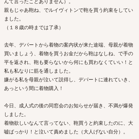
んて言ったことありません）。
親もじゃあ鞄ね、でルイヴィトンで鞄を買う約束をしてい
ました。
（１８歳の時までは了承）
去年、デパートから着物の案内状が来た途端、母親が着物
買いましょう、着物を買うお金だから鞄はなしね、で手の
平を返され、鞄も要らないから何にも買わなくていい！と
私も私なりに筋を通しました。
嫌がる私を母親が泣いて説得し、デパートに連れていき、
あっという間に着物購入！
今日、成人式の後の同窓会のお知らせが届き、不満が爆発
しました。
着物欲しいなんて言ってない、鞄買うと約束したのに、大
嘘ばっかり！と泣いて責めました（大人げない自分）。