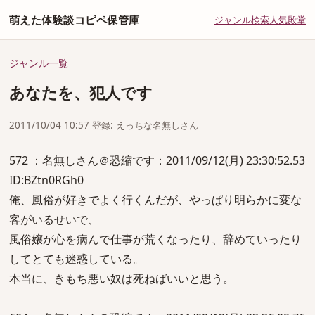
萌えた体験談コピペ保管庫
ジャンル
検索
人気
殿堂
ジャンル一覧
あなたを、犯人です
2011/10/04 10:57 登録: えっちな名無しさん
572 ：名無しさん＠恐縮です：2011/09/12(月) 23:30:52.53
ID:BZtn0RGh0
俺、風俗が好きでよく行くんだが、やっぱり明らかに変な
客がいるせいで、
風俗嬢が心を病んで仕事が荒くなったり、辞めていったり
してとても迷惑している。
本当に、きもち悪い奴は死ねばいいと思う。