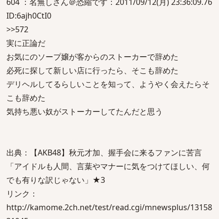
604 ：名無しさん＠恐縮です：2011/09/12(月) 23:36:09.76
ID:6ajh0CtI0
>>572
実に正論だ
お気にのソープ嬢が客からのストーカーで辞めた
必死に探して新しい店に行ったら、そこも辞めた
デリヘルしてるらしいことを知って、ようやく会えたらそ
こも辞めた
気持ち悪い奴がストーカーしてたんだと思う
出典：【AKB48】秋元才加、握手会に来るファンに苦言
「アイドルも人間、言葉やマナーに気をつけてほしい、何
でも有りな訳じゃない」★3
リンク：
http://kamome.2ch.net/test/read.cgi/mnewsplus/13158