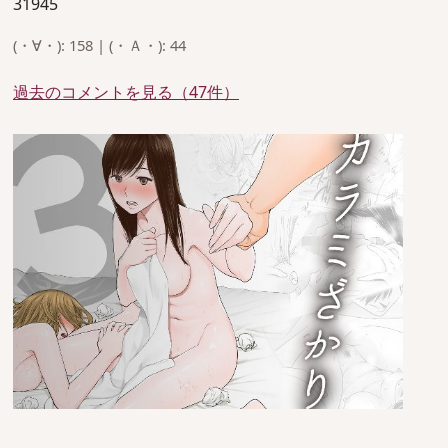
31945
(・∀・): 158 | (・Ａ・): 44
過去のコメントを見る（47件）