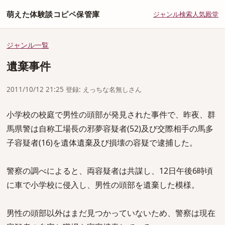
萌えた体験談コピペ保管庫
ジャンル
検索
人気
殿堂
ジャンル一覧
遺棄事件
2011/10/12 21:25 登録: えっちな名無しさん
小学校の校庭で男性の頭部が発見された事件で、昨夜、群
馬県警は自称工場長の邪夢容疑者(52)及び交際相手の馬多
子容疑者(16)を遺体遺棄及び損壊の容疑で逮捕した。
警察の調べによると、両容疑者は共謀し、12日午後6時頃
に車で小学校に侵入し、男性の頭部を遺棄した模様。
男性の頭部以外はまだ見つかっていないため、警察は現在