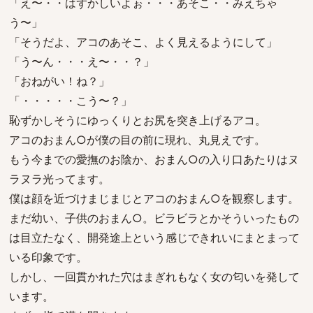
「え〜・・はずかしいよぉ・・・あそこ・・みえちゃ
う〜」
「そうだよ、アコのあそこ、よく見えるようにして」
「う〜ん・・・え〜・・？」
「おねがい！ね？」
「・・・・・こう〜？」
恥ずかしそうにゆっくりとお尻を突き上げるアコ。
アコのおまん○が僕の目の前に現れ、丸見えです。
もう今までの愛撫のお陰か、おまん○の入り口あたりはヌ
ラヌラ光ってます。
僕は顔を近づけまじまじとアコのおまん○を観察します。
まだ幼い、子供のおまん○。ビラビラとかそういったもの
は目立たなく、開発途上という感じできれいにまとまって
いる印象です。
しかし、一回貫かれた穴はまぎれもなく女の匂いを発して
います。