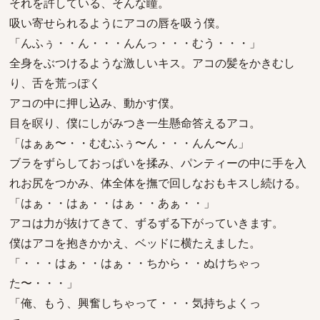
それを許している、そんな瞳。
吸い寄せられるようにアコの唇を吸う僕。
「んふぅ・・ん・・・んんっ・・・むう・・・」
全身をぶつけるような激しいキス。アコの髪をかきむし
り、舌を荒っぽく
アコの中に押し込み、動かす僕。
目を瞑り、僕にしがみつき一生懸命答えるアコ。
「はぁぁ〜・・むむふぅ〜ん・・・んん〜ん」
ブラをずらしておっぱいを揉み、パンティーの中に手を入
れお尻をつかみ、体全体を撫で回しなおもキスし続ける。
「はぁ・・はぁ・・はぁ・・あぁ・・」
アコは力が抜けてきて、ずるずる下がっていきます。
僕はアコを抱きかかえ、ベッドに横たえました。
「・・・はぁ・・はぁ・・ちから・・ぬけちゃっ
た〜・・・」
「俺、もう、興奮しちゃって・・・気持ちよくっ