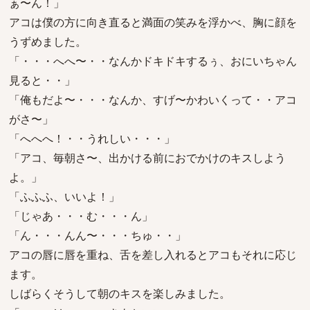
ぁ〜ん！」
アコは僕の方に向き直ると満面の笑みを浮かべ、胸に顔を
うずめました。
「・・・へへ〜・・なんかドキドキするぅ、おにいちゃん
見ると・・」
「俺もだよ〜・・・なんか、すげ〜かわいくって・・アコ
がさ〜」
「へへへ！・・うれしい・・・」
「アコ、毎朝さ〜、出かける前におでかけのキスしよう
よ。」
「ふふふ、いいよ！」
「じゃあ・・・む・・・ん」
「ん・・・んん〜・・・ちゅ・・」
アコの唇に唇を重ね、舌を差し入れるとアコもそれに応じ
ます。
しばらくそうして朝のキスを楽しみました。