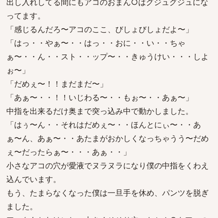
出し入れしてる間にもアコのおまん○はグジュグジュにな
ってます。
「感じるんだろ〜アコのここ、びしょびしょだよ〜」
「はっ・・やぁ〜・・はっ・・おに・・い・・ちゃ
ぁ〜・・ん・・スト・・ップ〜・・きゅうけい・・・しよ
ぉ〜」
「だめぇ〜！！まだまだ〜」
「あぁ〜・・！！いじわる〜・・もぉ〜・・あぁ〜」
中指を出来るだけ奥まで突っ込み中で動かしました。
「はぅ〜ん・・それはだめぇ〜・・ほんとにぃ〜・・あ
ぁ〜ん、あぁ〜・・あたまがおかしくなっちゃうう〜だめ
ぇ〜だったらぁ〜・・・あぁ・・」
小さなアコの穴が愛液でヌラヌラになり僕の中指をくわえ
込んでいます。
もう、たまらなくなった僕は一旦手を休め、パンツを脱ぎ
ました。