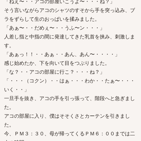
「ねえ〜・・アコの部屋いこうよ〜・・・ね？」
そう言いながらアコのシャツのすそから手を突っ込み、ブ
ラをずらして生のおっぱいを揉みました。
「あぁ〜・・だめぇ〜・・うふ〜ン・・・」
人差し指と中指の間に発達してきた乳首を挟み、刺激しま
す。
「あぁっ！！・・あぁ・・あん、あん〜・・・・」
感じ始めたか、下を向いて目をつぶりました。
「な？・・アコの部屋に行こ？・・・ね？」
「・・・（コクン）・・はぁ・・・わか・・たぁ〜・・・
いく・・」
一旦手を抜き、アコの手を引っ張って、階段へと急ぎまし
た。
アコの部屋に入り、僕はそそくさとカーテンを引きまし
た。
今、ＰＭ３：３０、母が帰ってくるＰＭ６：００までは二