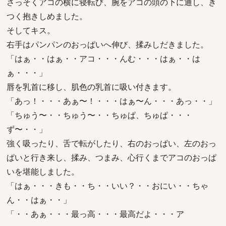
さっそくアコの横に寝転び、腕をアコの頭の下に通し、き
つく抱きしめました。
そしてキス。
右手はパンパンのおっぱいへ伸び、揉みしだきました。
「はぁ・・はぁ・・アコ・・・んむ・・・はぁ・・は
ぁ・・・」
唇を乳首に移し、肌色の乳首に吸い付きます。
「あっ！・・・あぁ〜！・・・はぁ〜ん・・・あっ・・」
「ちゅう〜・・ちゅう〜・・ちゅぱ、ちゅぱ・・・
ず〜・・」
強く吸ったり、舌で転がしたり、右のおっぱい、左のおっ
ぱいと行き来し、揉み、つまみ、心行くまでアコのおっぱ
いを堪能しました。
「はぁ・・・きも・・ち・・いい？・・おにい・・ちゃ
ん・・はぁ・・」
「・・あぁ・・・最っ高・・・最高だよ・・・ア