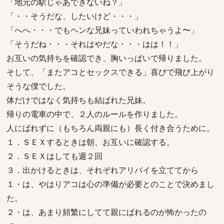
「地元の駅じゃあできないね？」
「・・そうだな、したいけど・・・」
「へへ・・・でもヘンな兄妹っていわれちゃうよ〜」
「そうだね・・・それはやだな・・・はは！！」
お互いの気持ちを確認でき、胸いっぱいで帰りました。
そして、「またアコとセックスできる」喜びで飛び上がり
そうな僕でした。
体だけではなく気持ちも結ばれた兄妹。
帰りの電車の中で、２人のルールを作りました。
人にばれずに（もちろん両親にも）長く付き合うために。
１．ＳＥＸするときは朝、お互いに確認する。
２．ＳＥＸはしても週２回
３．出かけるときは、それぞれアリバイを立ててから
１・は、やはりアコは心の準備が必要とのことで決めまし
た。
２・は、あまり頻繁にしてて親にばれるのが怖かったの