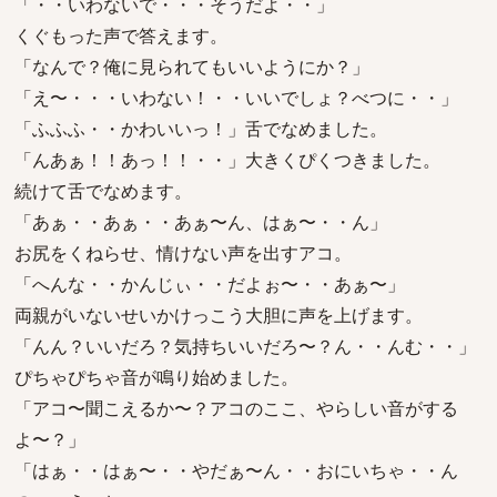
「・・いわないで・・・そうだよ・・」
くぐもった声で答えます。
「なんで？俺に見られてもいいようにか？」
「え〜・・・いわない！・・いいでしょ？べつに・・」
「ふふふ・・かわいいっ！」舌でなめました。
「んあぁ！！あっ！！・・」大きくぴくつきました。
続けて舌でなめます。
「あぁ・・あぁ・・あぁ〜ん、はぁ〜・・ん」
お尻をくねらせ、情けない声を出すアコ。
「へんな・・かんじぃ・・だよぉ〜・・あぁ〜」
両親がいないせいかけっこう大胆に声を上げます。
「んん？いいだろ？気持ちいいだろ〜？ん・・んむ・・」
ぴちゃぴちゃ音が鳴り始めました。
「アコ〜聞こえるか〜？アコのここ、やらしい音がする
よ〜？」
「はぁ・・はぁ〜・・やだぁ〜ん・・おにいちゃ・・ん