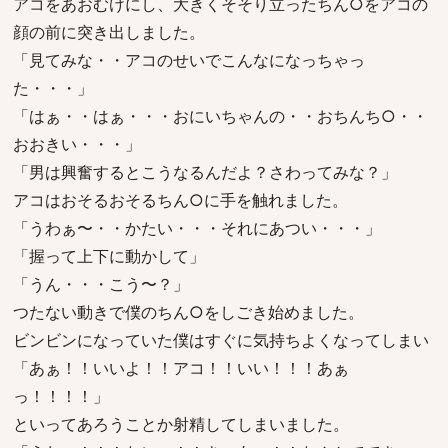
アコをあおむけにし、大きくそそり立ったちん○をアコの
顔の前に突き出しました。
「見てみな・・アコのせいでこんなになっちゃっ
た・・・」
「はぁ・・はぁ・・・おにいちゃんの・・おちんち○・・
おおきい・・・」
「男は興奮するとこうなるんだよ？さわってみな？」
アコはおそるおそるちん○に手を触れました。
「うわぁ〜・・かたい・・・それにあつい・・・」
「握って上下に動かして」
「うん・・・こう〜？」
つたない動きで僕のちん○をしごき始めました。
ビンビンになっていた僕はすぐに気持ちよくなってしまい
「あぁ！！いいよ！！アコ！！いい！！！あぁ
っ！！！！」
といってあろうことか射精してしまいました。