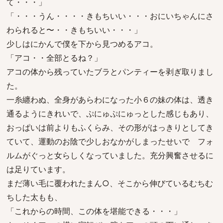
て・・・」
「・・・うん・・・・きもちいい・・・おにいちゃんにさ
わられると〜・・きもちいい・・・」
少しはにかんで僕を下から見つめるアコ。
「アコ・・全部とるね？」
アコの体から残っていたブラとパンティーを剥ぎ取りまし
た。
一糸纏わぬ、全身があらわになった小６の妹の体は、透き
通るようにきれいで、ぷにゅぷにゅっとした感じもあり、
おっぱいは前よりもふくらみ、その形がはっきりとしてき
ていて、運動のお陰で少しおなかがしまったせいで フォ
ルムがぐっと女らしくなっていました。充分興奮させるに
は足りています。
まだ薄い毛に覆われたまん○、そこから伸びているむちむ
ちした太もも、
「これからの時間、この体を堪能できる・・・」