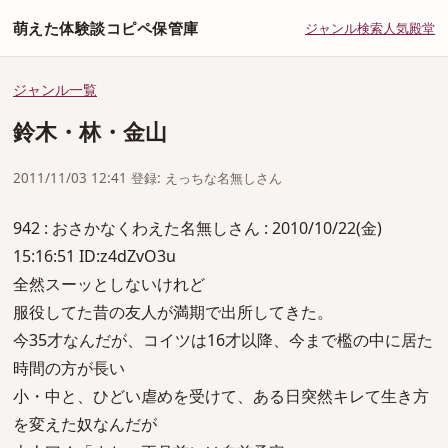
萌えた体験談コピペ保管庫
ジャンル
検索
人気
殿堂
ジャンル一覧
鈴木・林・金山
2011/11/03 12:41 登録: えっちな名無しさん
942 : おさかなくわえた名無しさん : 2010/10/22(金)
15:16:51 ID:z4dZvO3u
全然スーッとしないけれど
服役してた昔の友人が満期で出所してきた。
今35才なんだが、コイツは16才以降、今まで檻の中に居た
時間の方が長い
小・中と、ひどい虐めを受けて、ある日突然キレて生き方
を変えた奴なんだが