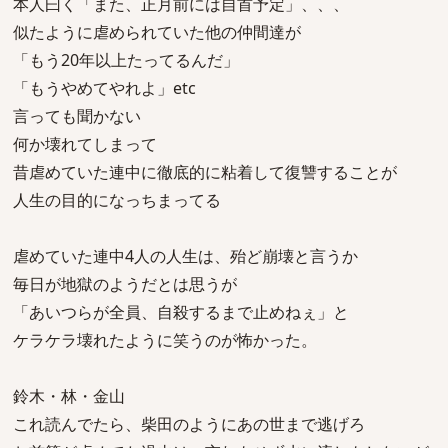
本人曰く「また、正月前には自首予定」、、、
似たように虐められていた他の仲間達が
「もう20年以上たってるんだ」
「もうやめてやれよ」etc
言っても聞かない
何か壊れてしまって
昔虐めていた連中に徹底的に粘着して復讐することが
人生の目的になっちまってる
虐めていた連中4人の人生は、殆ど崩壊と言うか
毎日が地獄のようだとは思うが
「あいつらが全員、自殺するまで止めねぇ」と
ケラケラ壊れたように笑うのが怖かった。
鈴木・林・金山
これ読んでたら、柴田のようにあの世まで逃げろ