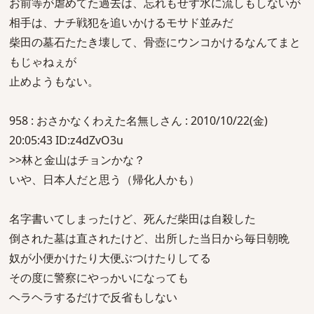
お前等が虐めてた過去は、忘れもせず水に流しもしないが
相手は、ナチ戦犯を追いかけるモサド並みだ
柴田の墓石たたき壊して、骨壺にウンコかけるなんてまと
もじゃねぇが
止めようもない。
958 : おさかなくわえた名無しさん : 2010/10/22(金)
20:05:43 ID:z4dZvO3u
>>林と金山はチョンかな？
いや、日本人だと思う（帰化人かも）
名字書いてしまったけど、死んだ柴田は自殺した
倒された墓は直されたけど、出所した当日から毎日朝晩
奴が小便かけたり大便ぶつけたりしてる
その度に警察にやっかいになっても
ヘラヘラするだけで反省もしない