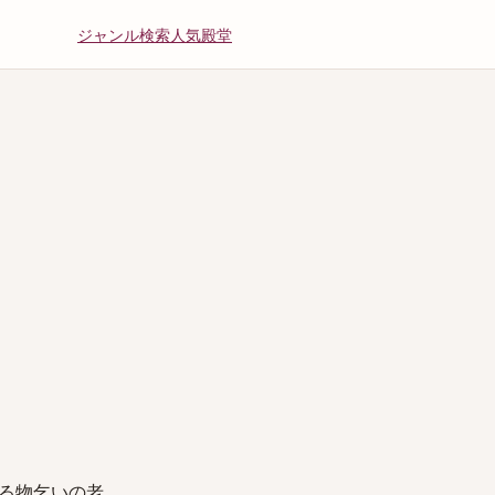
ジャンル
検索
人気
殿堂
る物乞いの老