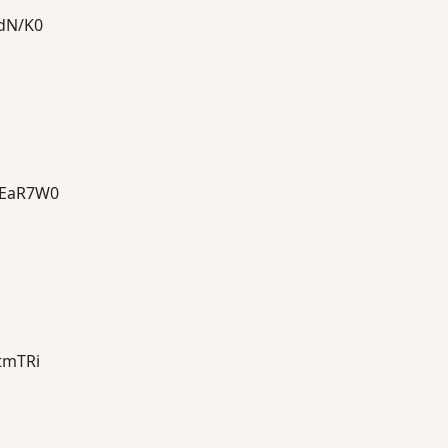
N/K0
EaR7W0
mTRi