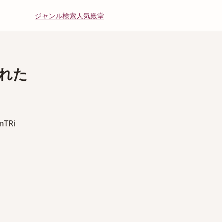
ジャンル
検索
人気
殿堂
れた
TRi