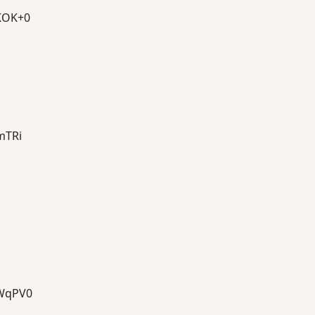
OK+0
TRi
WqPV0