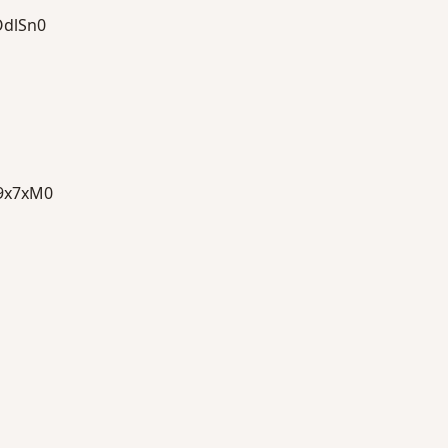
dlSn0
x7xM0