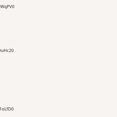
mWqPV0
uHc20
oLfD0