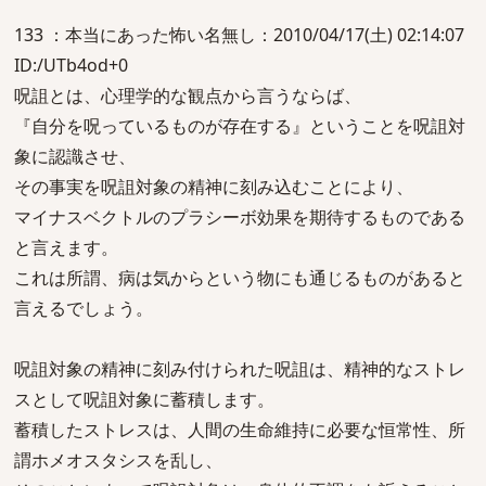
133 ：本当にあった怖い名無し：2010/04/17(土) 02:14:07
ID:/UTb4od+0
呪詛とは、心理学的な観点から言うならば、
『自分を呪っているものが存在する』ということを呪詛対
象に認識させ、
その事実を呪詛対象の精神に刻み込むことにより、
マイナスベクトルのプラシーボ効果を期待するものである
と言えます。
これは所謂、病は気からという物にも通じるものがあると
言えるでしょう。
呪詛対象の精神に刻み付けられた呪詛は、精神的なストレ
スとして呪詛対象に蓄積します。
蓄積したストレスは、人間の生命維持に必要な恒常性、所
謂ホメオスタシスを乱し、