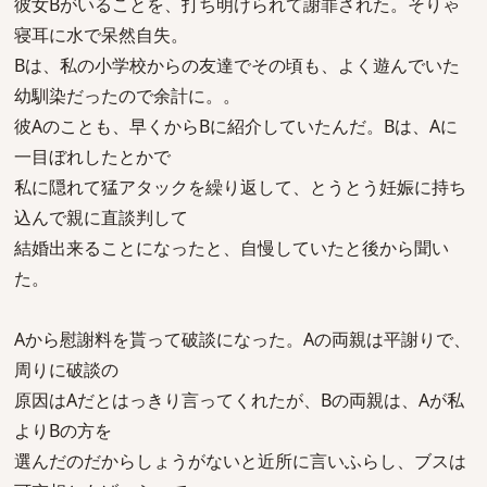
彼女Bがいることを、打ち明けられて謝罪された。そりゃ
寝耳に水で呆然自失。
Bは、私の小学校からの友達でその頃も、よく遊んでいた
幼馴染だったので余計に。。
彼Aのことも、早くからBに紹介していたんだ。Bは、Aに
一目ぼれしたとかで
私に隠れて猛アタックを繰り返して、とうとう妊娠に持ち
込んで親に直談判して
結婚出来ることになったと、自慢していたと後から聞い
た。
Aから慰謝料を貰って破談になった。Aの両親は平謝りで、
周りに破談の
原因はAだとはっきり言ってくれたが、Bの両親は、Aが私
よりBの方を
選んだのだからしょうがないと近所に言いふらし、ブスは