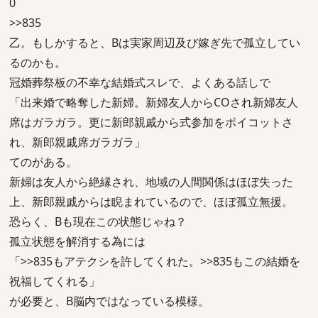
0
>>835
乙。もしかすると、Bは実家周辺及び嫁ぎ先で孤立してい
るのかも。
冠婚葬祭板の不幸な結婚式スレで、よくある話しで
「出来婚で略奪した新婦。新婦友人からCOされ新婦友人
席はガラガラ。更に新郎親戚から式参加をボイコットさ
れ、新郎親戚席ガラガラ」
てのがある。
新婦は友人から絶縁され、地域の人間関係はほぼ失った
上、新郎親戚からは睨まれているので、ほぼ孤立無援。
恐らく、Bも現在この状態じゃね？
孤立状態を解消する為には
「>>835もアテクシを許してくれた。>>835もこの結婚を
祝福してくれる」
が必要と、B脳内ではなっている模様。