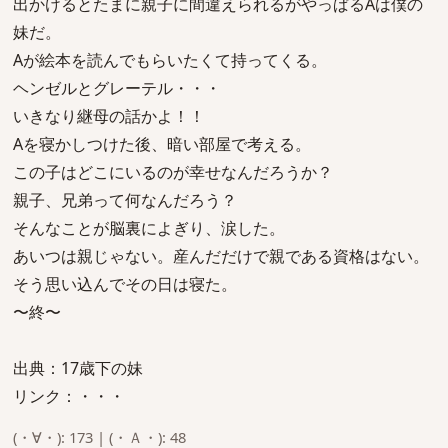
出かけるとたまに親子に間違えられるがやっぱるAは僕の
妹だ。
Aが絵本を読んでもらいたくて持ってくる。
ヘンゼルとグレーテル・・・
いきなり継母の話かよ！！
Aを寝かしつけた後、暗い部屋で考える。
この子はどこにいるのが幸せなんだろうか？
親子、兄弟って何なんだろう？
そんなことが脳裏によぎり、涙した。
あいつは親じゃない。産んだだけで親である資格はない。
そう思い込んでその日は寝た。
〜終〜
出典：17歳下の妹
リンク：・・・
(・∀・): 173 | (・Ａ・): 48