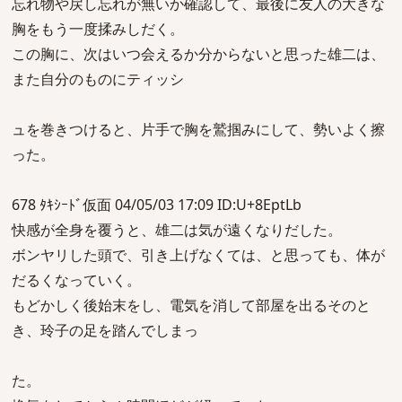
忘れ物や戻し忘れが無いか確認して、最後に友人の大きな
胸をもう一度揉みしだく。
この胸に、次はいつ会えるか分からないと思った雄二は、
また自分のものにティッシ
ュを巻きつけると、片手で胸を鷲掴みにして、勢いよく擦
った。
678 ﾀｷｼｰﾄﾞ仮面 04/05/03 17:09 ID:U+8EptLb
快感が全身を覆うと、雄二は気が遠くなりだした。
ボンヤリした頭で、引き上げなくては、と思っても、体が
だるくなっていく。
もどかしく後始末をし、電気を消して部屋を出るそのと
き、玲子の足を踏んでしまっ
た。