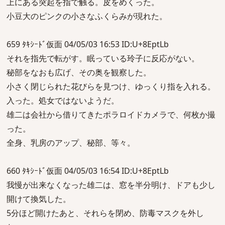
上にある突起を指で触る。皮をめくった。
小豆大のピンクの小さなふくらみが現れた。
659 ﾀｷｼｰﾄﾞ仮面 04/05/03 16:53 ID:U+8EptLb
それを指先で転がす。眠っている玲子に反応がない。
秘部をなおも広げ、その奥を観察した。
小さく閉じられた花びらを見つけ、ゆっくり指を入れる。
入った。処女ではないようだ。
雄二は会社から借りてきたポラロイドカメラで、何枚か撮
った。
全身、乳房のアップ、秘部、等々。
660 ﾀｷｼｰﾄﾞ仮面 04/05/03 16:54 ID:U+8EptLb
我慢が出来なくなった雄二は、窓を半分明け、ドアも少し
開けて換気した。
5分ほど開けたあと、それらを閉め、防毒マスクを外し