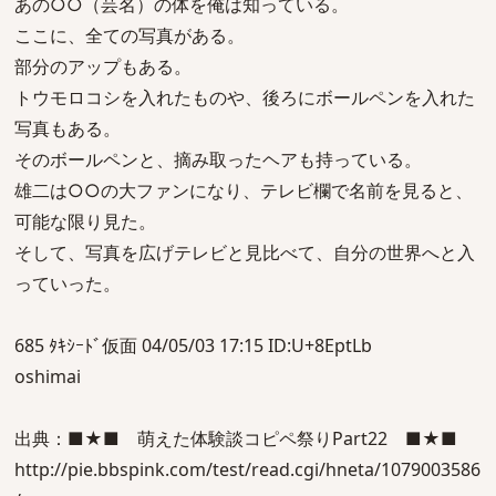
あの○○（芸名）の体を俺は知っている。
ここに、全ての写真がある。
部分のアップもある。
トウモロコシを入れたものや、後ろにボールペンを入れた
写真もある。
そのボールペンと、摘み取ったヘアも持っている。
雄二は○○の大ファンになり、テレビ欄で名前を見ると、
可能な限り見た。
そして、写真を広げテレビと見比べて、自分の世界へと入
っていった。
685 ﾀｷｼｰﾄﾞ仮面 04/05/03 17:15 ID:U+8EptLb
oshimai
出典：■★■ 萌えた体験談コピペ祭りPart22 ■★■
http://pie.bbspink.com/test/read.cgi/hneta/1079003586