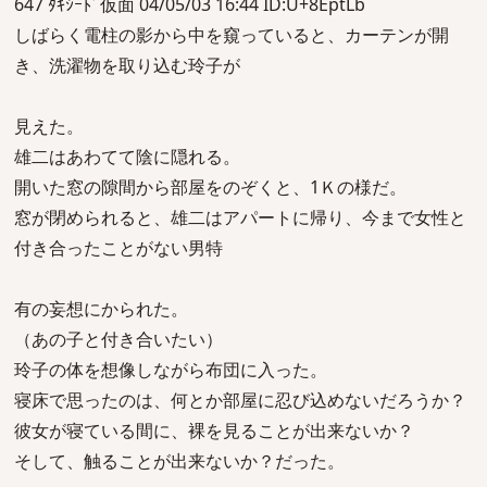
647 ﾀｷｼｰﾄﾞ仮面 04/05/03 16:44 ID:U+8EptLb
しばらく電柱の影から中を窺っていると、カーテンが開
き、洗濯物を取り込む玲子が
見えた。
雄二はあわてて陰に隠れる。
開いた窓の隙間から部屋をのぞくと、1Ｋの様だ。
窓が閉められると、雄二はアパートに帰り、今まで女性と
付き合ったことがない男特
有の妄想にかられた。
（あの子と付き合いたい）
玲子の体を想像しながら布団に入った。
寝床で思ったのは、何とか部屋に忍び込めないだろうか？
彼女が寝ている間に、裸を見ることが出来ないか？
そして、触ることが出来ないか？だった。