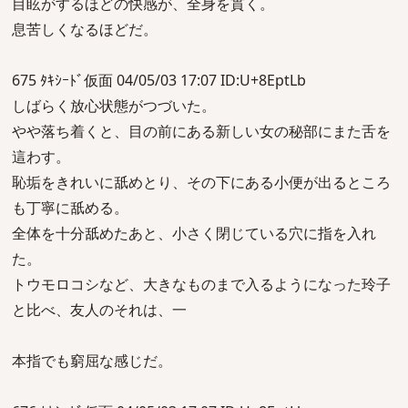
目眩がするほどの快感が、全身を貫く。
息苦しくなるほどだ。
675 ﾀｷｼｰﾄﾞ仮面 04/05/03 17:07 ID:U+8EptLb
しばらく放心状態がつづいた。
やや落ち着くと、目の前にある新しい女の秘部にまた舌を
這わす。
恥垢をきれいに舐めとり、その下にある小便が出るところ
も丁寧に舐める。
全体を十分舐めたあと、小さく閉じている穴に指を入れ
た。
トウモロコシなど、大きなものまで入るようになった玲子
と比べ、友人のそれは、一
本指でも窮屈な感じだ。