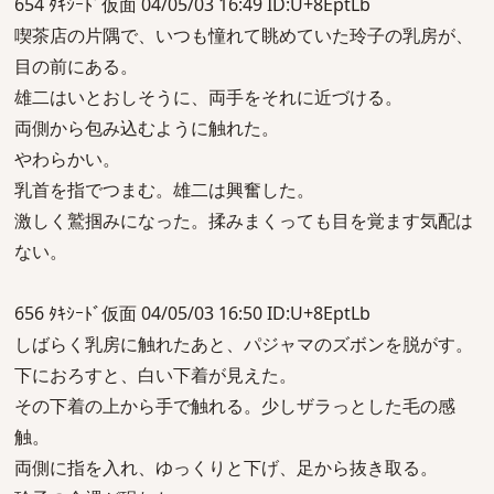
654 ﾀｷｼｰﾄﾞ仮面 04/05/03 16:49 ID:U+8EptLb
喫茶店の片隅で、いつも憧れて眺めていた玲子の乳房が、
目の前にある。
雄二はいとおしそうに、両手をそれに近づける。
両側から包み込むように触れた。
やわらかい。
乳首を指でつまむ。雄二は興奮した。
激しく鷲掴みになった。揉みまくっても目を覚ます気配は
ない。
656 ﾀｷｼｰﾄﾞ仮面 04/05/03 16:50 ID:U+8EptLb
しばらく乳房に触れたあと、パジャマのズボンを脱がす。
下におろすと、白い下着が見えた。
その下着の上から手で触れる。少しザラっとした毛の感
触。
両側に指を入れ、ゆっくりと下げ、足から抜き取る。