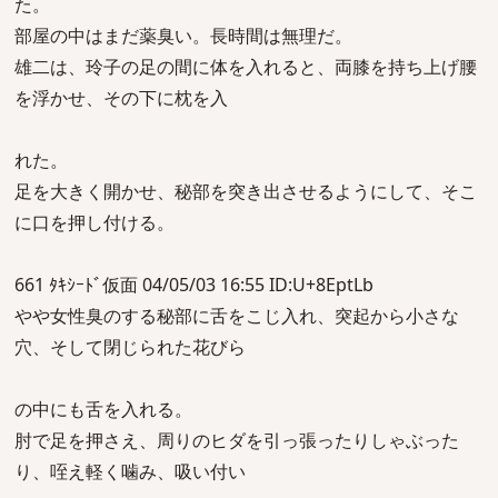
た。
部屋の中はまだ薬臭い。長時間は無理だ。
雄二は、玲子の足の間に体を入れると、両膝を持ち上げ腰
を浮かせ、その下に枕を入
れた。
足を大きく開かせ、秘部を突き出させるようにして、そこ
に口を押し付ける。
661 ﾀｷｼｰﾄﾞ仮面 04/05/03 16:55 ID:U+8EptLb
やや女性臭のする秘部に舌をこじ入れ、突起から小さな
穴、そして閉じられた花びら
の中にも舌を入れる。
肘で足を押さえ、周りのヒダを引っ張ったりしゃぶった
り、咥え軽く噛み、吸い付い