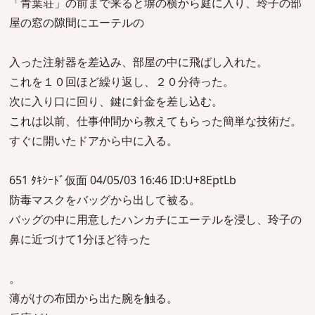
「青葉荘」の前まで来ると塀の横から庭に入り、玲子の部
屋の窓の隙間にエーテルの
入った注射器を差込み、部屋の中に飛ばし入れた。
これを１０回ほど繰り返し、２０分待った。
次に入り口に回り、鍵に針金を差し込む。
これは以前、仕事仲間から教えてもらった簡単な技術だ。
すぐに開いたドアから中に入る。
651 ﾀｷｼｰﾄﾞ仮面 04/05/03 16:46 ID:U+8EptLb
防毒マスクをバッグから出して被る。
バッグの中に用意したハンカチにエーテルを浸し、玲子の
鼻に近づけて1分ほど待った
。
薄がけの布団から出た腕を触る。