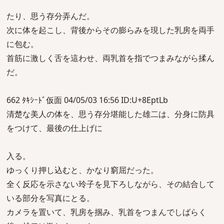
たり、思う存分弄んだ。
次に体を起こし、背後からその膨らみを現した乳房を両手
に包む。
首筋に激しく舌を這わせ、両乳首を指でつまみながら揉ん
だ。
662 ﾀｷｼｰﾄﾞ仮面 04/05/03 16:56 ID:U+8EptLb
清楚な美人の体を、思う存分堪能した雄二は、分身に防具
をつけて、最後の仕上げに
入る。
ゆっくり押し込むと、かなり窮屈だった。
全く反応を示さない玲子を見下ろしながら、その結合して
いる部分を写真にとる。
カメラを置いて、乳房を掴み、乳首をつまんでしばらく