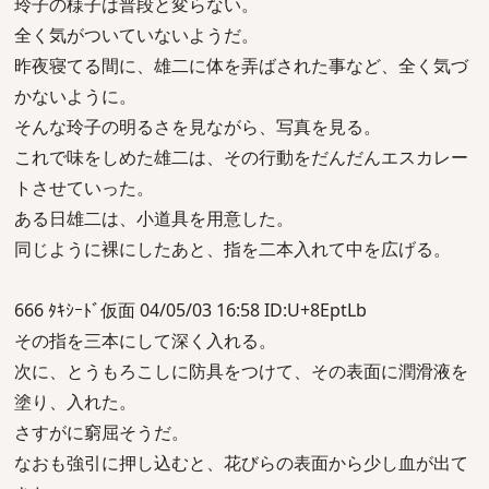
玲子の様子は普段と変らない。
全く気がついていないようだ。
昨夜寝てる間に、雄二に体を弄ばされた事など、全く気づ
かないように。
そんな玲子の明るさを見ながら、写真を見る。
これで味をしめた雄二は、その行動をだんだんエスカレー
トさせていった。
ある日雄二は、小道具を用意した。
同じように裸にしたあと、指を二本入れて中を広げる。
666 ﾀｷｼｰﾄﾞ仮面 04/05/03 16:58 ID:U+8EptLb
その指を三本にして深く入れる。
次に、とうもろこしに防具をつけて、その表面に潤滑液を
塗り、入れた。
さすがに窮屈そうだ。
なおも強引に押し込むと、花びらの表面から少し血が出て