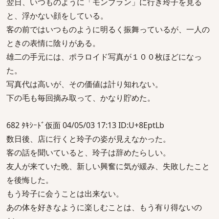
翌日、いつものように「モンブラン」に行き玲子を見る
と、浮かない顔をしている。
客の前ではいつものように明るく振舞っているが、一人の
ときの表情に陰りがある。
雄二の手元には、ポラロイド写真が１００枚ほどになっ
た。
写真代は高いが、その価値は計り知れない。
下の毛も毎回摘み取って、かなり貯めた。
682 ﾀｷｼｰﾄﾞ仮面 04/05/03 17:13 ID:U+8EptLb
数日後、店に行くと玲子の姿が見えなかった。
客の話を聞いていると、玲子は辞めたらしい。
友人が来ていた晩、新しい興奮に気が緩み、失敗したこと
を後悔した。
もう玲子に会うことは出来ない。
あの体を好きなように楽しむことは、もう有り得ないの