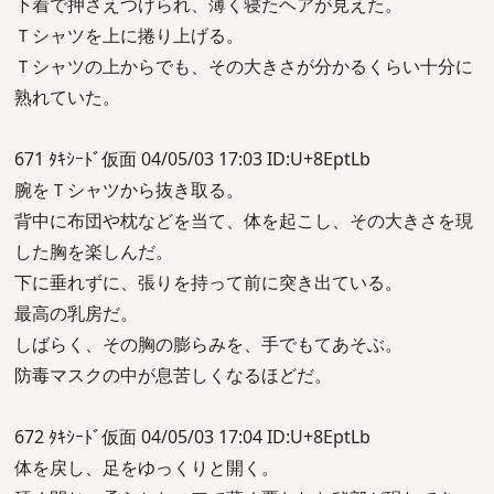
下着で押さえつけられ、薄く寝たヘアが見えた。
Ｔシャツを上に捲り上げる。
Ｔシャツの上からでも、その大きさが分かるくらい十分に
熟れていた。
671 ﾀｷｼｰﾄﾞ仮面 04/05/03 17:03 ID:U+8EptLb
腕をＴシャツから抜き取る。
背中に布団や枕などを当て、体を起こし、その大きさを現
した胸を楽しんだ。
下に垂れずに、張りを持って前に突き出ている。
最高の乳房だ。
しばらく、その胸の膨らみを、手でもてあそぶ。
防毒マスクの中が息苦しくなるほどだ。
672 ﾀｷｼｰﾄﾞ仮面 04/05/03 17:04 ID:U+8EptLb
体を戻し、足をゆっくりと開く。