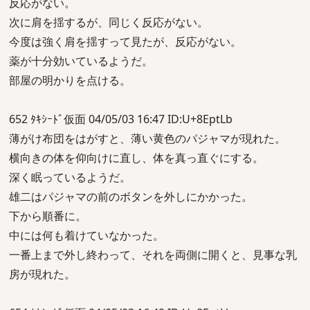
反応がない。
次に肩を揺するが、同じく反応がない。
今度は強く肩を揺すって見たが、反応がない。
薬が十分効いているようだ。
部屋の明かりを点ける。
652 ﾀｷｼｰﾄﾞ仮面 04/05/03 16:47 ID:U+8EptLb
薄がけ布団をはがすと、薄い黄色のパジャマが現れた。
横向きの体を仰向けに直し、体を真っ直ぐにする。
深く眠っているようだ。
雄二はパジャマの前のボタンを外しにかかった。
下から順番に。
中には何も着けていなかった。
一番上まで外し終わって、それを両側に開くと、見事な乳
房が現れた。