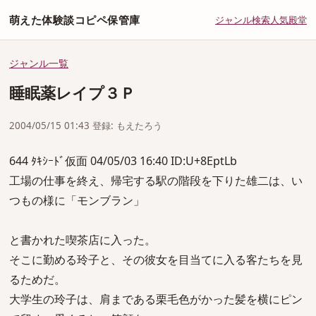
萌えた体験談コピペ保管庫
ジャンル
検索
人気
殿堂
ジャンル一覧
睡眠薬レイプ３Ｐ
2004/05/15 01:43 登録: もえたろう
644 ﾀｷｼｰﾄﾞ仮面 04/05/03 16:40 ID:U+8EptLb
工場の仕事を終え、帰宅する駅の階段を下りた雄二は、い
つもの様に「モンブラン」
と書かれた喫茶店に入った。
そこに勤める玲子と、その彼女を目当てに入る客たちを見
るためだ。
大学生の玲子は、肩まである栗毛色がかった髪を横にピン