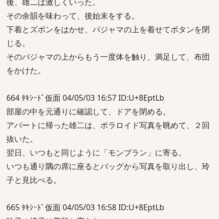
後、雄二は激しくいった。
その余韻を味わって、後始末をする。
下着とズボンをはかせ、パジャマの上を着せてボタンを閉
じる。
そのパジャマの上からもう一度体を触り、満足して、布団
をかけた。
664 ﾀｷｼｰﾄﾞ仮面 04/05/03 16:57 ID:U+8EptLb
部屋の中を元通りに確認して、ドアを閉める。
アパートに帰った雄二は、ポラロイド写真を眺めて、２回
抜いた。
翌日、いつもと同じように「モンブラン」に寄る。
いつも通り隅の席に座るとバッグから写真を取り出し、玲
子と見比べる。
665 ﾀｷｼｰﾄﾞ仮面 04/05/03 16:58 ID:U+8EptLb