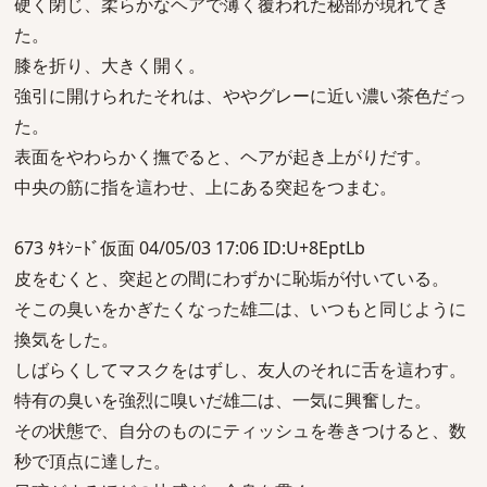
硬く閉じ、柔らかなヘアで薄く覆われた秘部が現れてき
た。
膝を折り、大きく開く。
強引に開けられたそれは、ややグレーに近い濃い茶色だっ
た。
表面をやわらかく撫でると、ヘアが起き上がりだす。
中央の筋に指を這わせ、上にある突起をつまむ。
673 ﾀｷｼｰﾄﾞ仮面 04/05/03 17:06 ID:U+8EptLb
皮をむくと、突起との間にわずかに恥垢が付いている。
そこの臭いをかぎたくなった雄二は、いつもと同じように
換気をした。
しばらくしてマスクをはずし、友人のそれに舌を這わす。
特有の臭いを強烈に嗅いだ雄二は、一気に興奮した。
その状態で、自分のものにティッシュを巻きつけると、数
秒で頂点に達した。