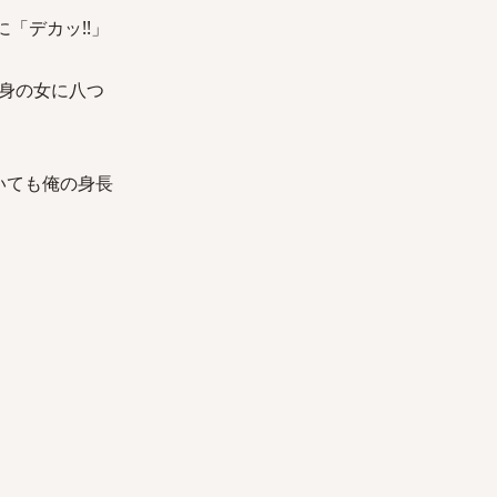
「デカッ!!」
身の女に八つ
いても俺の身長