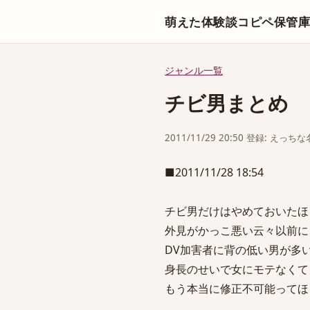
萌えた体験談コピペ保管
ジャンル一覧
チビ男まとめ
2011/11/29 20:50 登録: えっ
■2011/11/28 18:54
チビ男だけはやめておいたほ
外見がかっこ悪い云々以前に
DV加害者に背の低い男が多
身長のせいで女にモテなくて
もう本当に修正不可能ってほ