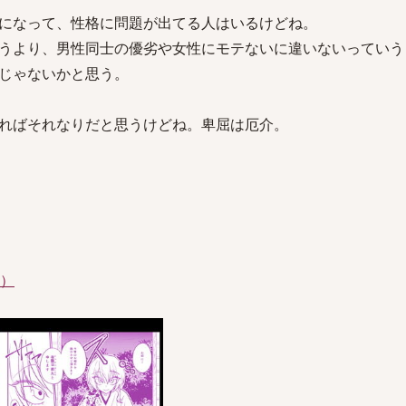
になって、性格に問題が出てる人はいるけどね。
うより、男性同士の優劣や女性にモテないに違いないっていう
じゃないかと思う。
ればそれなりだと思うけどね。卑屈は厄介。
件）