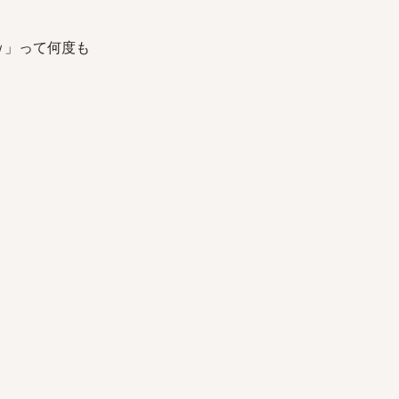
ｗ」って何度も