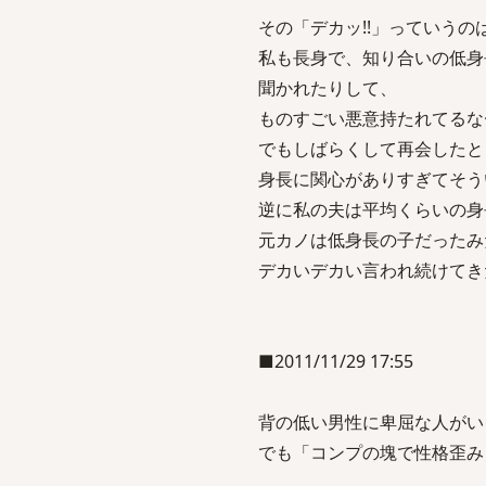
その「デカッ!!」っていう
私も長身で、知り合いの低身
聞かれたりして、
ものすごい悪意持たれてるな
でもしばらくして再会したと
身長に関心がありすぎてそう
逆に私の夫は平均くらいの身
元カノは低身長の子だったみ
デカいデカい言われ続けてき
■2011/11/29 17:55
背の低い男性に卑屈な人がい
でも「コンプの塊で性格歪み