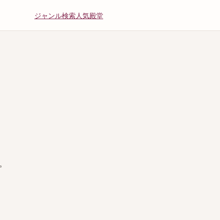
ジャンル
検索
人気
殿堂
。