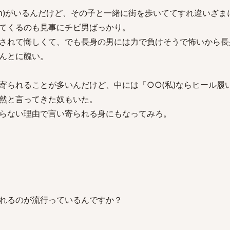
cm)がいるんだけど、その子と一緒に街を歩いててすれ違いざまに
てくるのも見事にチビ男ばっかり。
されて悔しくて、でも長身の男には力で負けそうで怖いから長
んとに醜い。
寄られることが多いんだけど、中には「○○(私)ならヒール履
然と言ってきた奴もいた。
らない理由で言い寄られる身にもなってみろ。
れるのが流行っているんですか？