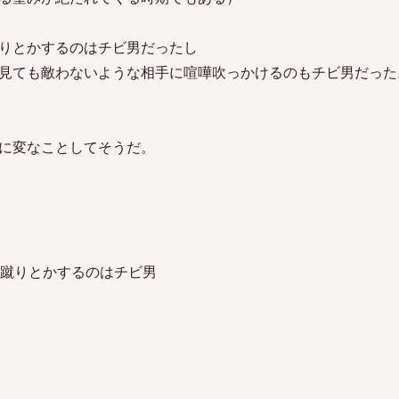
りとかするのはチビ男だったし
見ても敵わないような相手に喧嘩吹っかけるのもチビ男だった
に変なことしてそうだ。
膝蹴りとかするのはチビ男