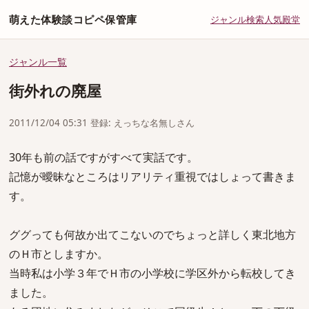
萌えた体験談コピペ保管庫
ジャンル
検索
人気
殿堂
ジャンル一覧
街外れの廃屋
2011/12/04 05:31 登録: えっちな名無しさん
30年も前の話ですがすべて実話です。
記憶が曖昧なところはリアリティ重視ではしょって書きま
す。
ググっても何故か出てこないのでちょっと詳しく東北地方
のＨ市としますか。
当時私は小学３年でＨ市の小学校に学区外から転校してき
ました。