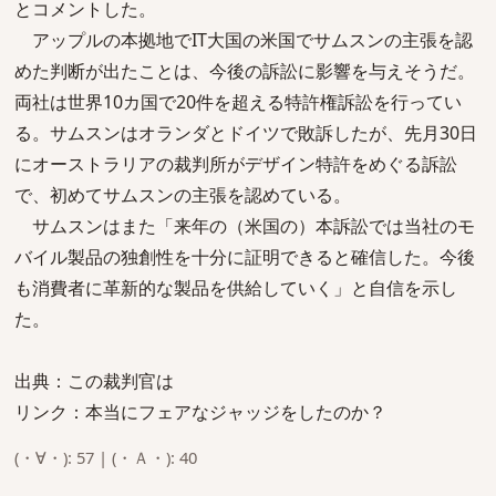
とコメントした。
アップルの本拠地でIT大国の米国でサムスンの主張を認
めた判断が出たことは、今後の訴訟に影響を与えそうだ。
両社は世界10カ国で20件を超える特許権訴訟を行ってい
る。サムスンはオランダとドイツで敗訴したが、先月30日
にオーストラリアの裁判所がデザイン特許をめぐる訴訟
で、初めてサムスンの主張を認めている。
サムスンはまた「来年の（米国の）本訴訟では当社のモ
バイル製品の独創性を十分に証明できると確信した。今後
も消費者に革新的な製品を供給していく」と自信を示し
た。
出典：この裁判官は
リンク：本当にフェアなジャッジをしたのか？
(・∀・): 57 | (・Ａ・): 40