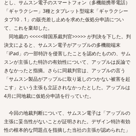
とし、サムスン電子のスマートフォン（多機能携帯電話）
「ギャラクシー」3種とタブレット型端末「ギャラクシー
タブ10．1」の販売差し止めを求めた仮処分申請につい
て、これを棄却した。
同地裁の <<<<<韓国系裁判官>>>>> が判決を下した。判
決文によると、サムスン電子がアップルの多機能端末
「iPad」の一部特許を侵害したことを認めたものの、サム
スンが主張した特許の有効性について、アップルは反論で
きなかったと指摘。さらに同裁判官は、アップルの言う
「サムスン製品がアップルに取り返しのつかない被害を起
こす」という主張も立証されなかったとした。アップルは
4月に同地裁に仮処分申請を行っていた。
今回の地裁判断について、サムスン電子は「アップルの
主張に妥当性がないことが証明された。デザイン特許有効
性の根本的な問題点を指摘した当社の主張が認められた」