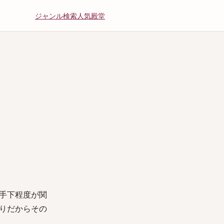
ジャンル
検索
人気
殿堂
手下程度が関
りだからその