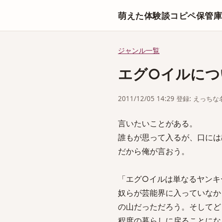
萌えた体験談コピペ保管
ジャンル一覧
エグ○イルにつ
2011/12/05 14:29 登録: えっ
言いたいことがある。
誰もが思って入るが、口には
だから俺が言おう。
「エグ○イルは単なるヤンキ
奴らが芸能界に入っていなか
の山だっただろう。そしてど
程度の暮らしに戻ることにな