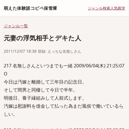
萌えた体験談コピペ保管庫
ジャンル
検索
人気
殿堂
ジャンル一覧
元妻の浮気相手とデキた人
2011/12/07 18:38 登録: えっちな名無しさん
217 名無しさんといつまでも一緒 2009/06/04(木) 21:25:07
O
今日は汚嫁と離婚して三年目の記念日。
そして間男と同棲して今日で半年。
明後日、養子縁組みして人前式します。
汚嫁は慰謝料を借金して払った為まだ風俗で働いているら
しい。