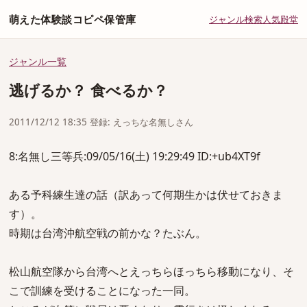
萌えた体験談コピペ保管庫
ジャンル
検索
人気
殿堂
ジャンル一覧
逃げるか？ 食べるか？
2011/12/12 18:35 登録: えっちな名無しさん
8:名無し三等兵:09/05/16(土) 19:29:49 ID:+ub4XT9f
ある予科練生達の話（訳あって何期生かは伏せておきま
す）。
時期は台湾沖航空戦の前かな？たぶん。
松山航空隊から台湾へとえっちらほっちら移動になり、そ
こで訓練を受けることになった一同。