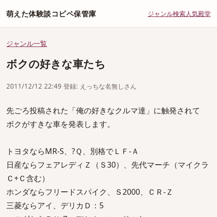
萌えた体験談コピペ保管庫
ジャンル
検索
人気
殿堂
ジャンル一覧
ボクの好きな車たち
2011/12/12 22:49 登録: えっちな名無しさん
先ごろ投稿された「俺の好きなクルマ達」に触発されて
ボクがすきな車を発表します。
トヨタならMR-S、?Ｑ、別格でＬＦ-Ａ
日産ならフェアレディＺ（Ｓ30）、先代マーチ（マイクラ
Ｃ+Ｃ含む）
ホンダならフリードスパイク、Ｓ2000、ＣＲ-Ｚ
三菱ならアイ、デリカＤ：5