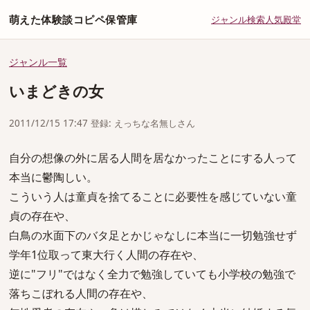
萌えた体験談コピペ保管庫
ジャンル
検索
人気
殿堂
ジャンル一覧
いまどきの女
2011/12/15 17:47 登録: えっちな名無しさん
自分の想像の外に居る人間を居なかったことにする人って
本当に鬱陶しい。
こういう人は童貞を捨てることに必要性を感じていない童
貞の存在や、
白鳥の水面下のバタ足とかじゃなしに本当に一切勉強せず
学年1位取って東大行く人間の存在や、
逆に"フリ"ではなく全力で勉強していても小学校の勉強で
落ちこぼれる人間の存在や、