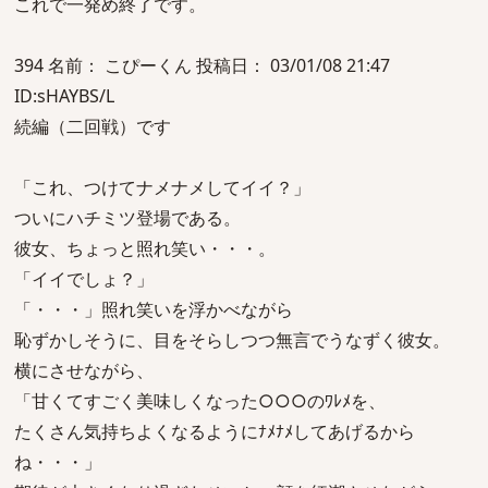
これで一発め終了です。
394 名前： こぴーくん 投稿日： 03/01/08 21:47
ID:sHAYBS/L
続編（二回戦）です
「これ、つけてナメナメしてイイ？」
ついにハチミツ登場である。
彼女、ちょっと照れ笑い・・・。
「イイでしょ？」
「・・・」照れ笑いを浮かべながら
恥ずかしそうに、目をそらしつつ無言でうなずく彼女。
横にさせながら、
「甘くてすごく美味しくなった○○○のﾜﾚﾒを、
たくさん気持ちよくなるようにﾅﾒﾅﾒしてあげるから
ね・・・」