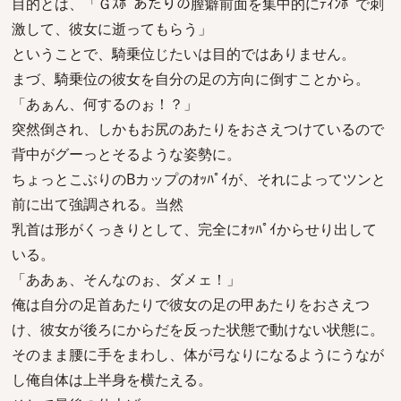
目的とは、「Ｇｽﾎﾟあたりの膣癖前面を集中的にﾃｨﾝﾎﾟで刺
激して、彼女に逝ってもらう」
ということで、騎乗位じたいは目的ではありません。
まづ、騎乗位の彼女を自分の足の方向に倒すことから。
「あぁん、何するのぉ！？」
突然倒され、しかもお尻のあたりをおさえつけているので
背中がグーっとそるような姿勢に。
ちょっとこぶりのBカップのｵｯﾊﾟｲが、それによってツンと
前に出て強調される。当然
乳首は形がくっきりとして、完全にｵｯﾊﾟｲからせり出して
いる。
「ああぁ、そんなのぉ、ダメェ！」
俺は自分の足首あたりで彼女の足の甲あたりをおさえつ
け、彼女が後ろにからだを反った状態で動けない状態に。
そのまま腰に手をまわし、体が弓なりになるようにうなが
し俺自体は上半身を横たえる。