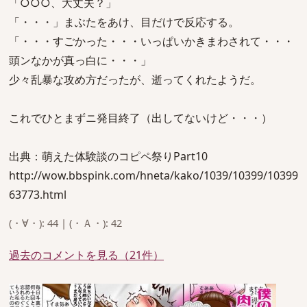
「○○○、大丈夫？」
「・・・」まぶたをあけ、目だけで反応する。
「・・・すごかった・・・いっぱいかきまわされて・・・
頭ンなかが真っ白に・・・」
少々乱暴な攻め方だったが、逝ってくれたようだ。
これでひとまずニ発目終了（出してないけど・・・）
出典：萌えた体験談のコピペ祭りPart10
http://wow.bbspink.com/hneta/kako/1039/10399/10399
63773.html
(・∀・): 44 | (・Ａ・): 42
過去のコメントを見る（21件）