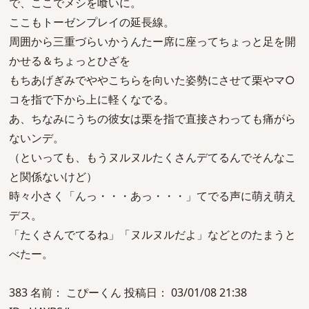
で、ここでメシを喰いに。
ここもトーゼンプレイの延長線。
周囲から三重づらいかうんたー席に座ってちょっと足を開
かせる＆ちょっとひざを
もちあげぎみでややこちらを向いた姿勢にさせて栗やマ○
コを指で下から上に軽くなでる。
あ、ちなみにうちの彼女は栗を指で直接さわっても痛がら
ないンデ。
（といっても、もうヌルヌルたくさんデてるんでそんなこ
と関係ないけど）
時々小さく「んっ・・・あっ・・・」てでる声に萌え萌え
デス。
「たくさんでてるね」「ヌルヌルだよ」などとのたまうと
べたー。
383 名前： こぴーくん 投稿日： 03/01/08 21:38