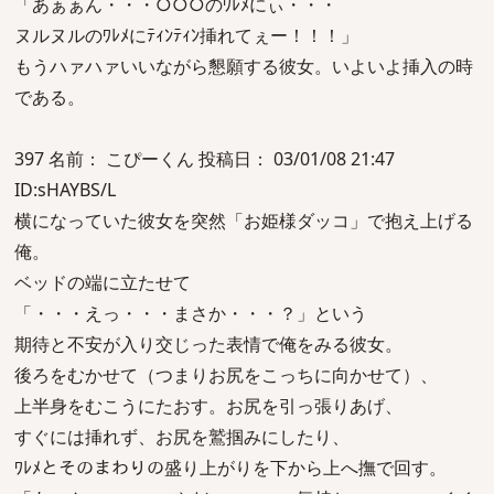
「あぁぁん・・・○○○のﾜﾚﾒにぃ・・・
ヌルヌルのﾜﾚﾒにﾃｨﾝﾃｨﾝ挿れてぇー！！！」
もうハァハァいいながら懇願する彼女。いよいよ挿入の時
である。
397 名前： こぴーくん 投稿日： 03/01/08 21:47
ID:sHAYBS/L
横になっていた彼女を突然「お姫様ダッコ」で抱え上げる
俺。
ベッドの端に立たせて
「・・・えっ・・・まさか・・・？」という
期待と不安が入り交じった表情で俺をみる彼女。
後ろをむかせて（つまりお尻をこっちに向かせて）、
上半身をむこうにたおす。お尻を引っ張りあげ、
すぐには挿れず、お尻を鷲掴みにしたり、
ﾜﾚﾒとそのまわりの盛り上がりを下から上へ撫で回す。