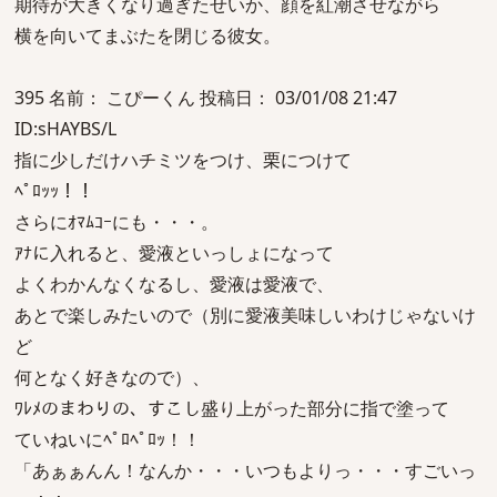
期待が大きくなり過ぎたせいか、顔を紅潮させながら
横を向いてまぶたを閉じる彼女。
395 名前： こぴーくん 投稿日： 03/01/08 21:47
ID:sHAYBS/L
指に少しだけハチミツをつけ、栗につけて
ﾍﾟﾛｯｯ！！
さらにｵﾏﾑｺｰにも・・・。
ｱﾅに入れると、愛液といっしょになって
よくわかんなくなるし、愛液は愛液で、
あとで楽しみたいので（別に愛液美味しいわけじゃないけ
ど
何となく好きなので）、
ﾜﾚﾒのまわりの、すこし盛り上がった部分に指で塗って
ていねいにﾍﾟﾛﾍﾟﾛｯ！！
「あぁぁんん！なんか・・・いつもよりっ・・・すごいっ