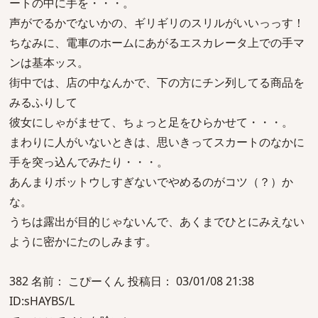
ートの中に手を・・・。
声がでるかでないかの、ギリギリのスリルがいいっっす！
ちなみに、電車のホームにあがるエスカレータ上での手マ
ンは基本ッス。
街中では、店の中なんかで、下の方にチン列してる商品を
みるふりして
彼女にしゃがませて、ちょっと足をひらかせて・・・。
まわりに人がいないときは、思いきってスカートのなかに
手を突っ込んでみたり・・・。
あんまりボットウしすぎないでやめるのがコツ（？）か
な。
うちは露出が目的じゃないんで、あくまでひとにみえない
ように密かにたのしみます。
382 名前： こぴーくん 投稿日： 03/01/08 21:38
ID:sHAYBS/L