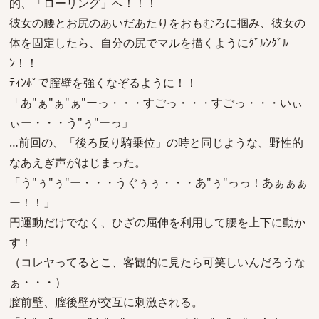
的、「ローリング」へ！！！
彼女の腰とお尻のあいだあたりをおもむろに掴み、彼女の
体を固定したら、自分の尻でマルを描くようにｸﾞﾙﾝｸﾞﾙ
ﾝ！！
ﾃｨﾝﾎﾟで膣壁を強くなぞるように！！
「あ"ぁ"ぁ"ぁ"ーっ・・・すごっ・・・すごっ・・・いぃ
ぃー・・・う"ぅ"ーっ」
…前回の、「後ろ反り騎乗位」の時と同じような、野性的
なあえぎ声がはじまった。
「う"ぅ"ぅ"ー・・・うぐぅぅ・・・あ"ぅ"っっ！あぁぁぁ
ー！！」
円運動だけでなく、ひざの屈伸を利用して腰を上下に動か
す！
（コレヤってるとこ、客観的に見たら可笑しいんだろうな
ぁ・・・）
膣前壁、膣後壁が交互に刺激される。