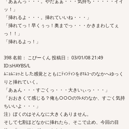
「あぁんっ・・・。やだぁぁ・・・気持ち・・・・・イイ
ッ！」
「挿れるよ・・・。挿れていいね・・・」
「挿れてっ！早くぅっ！奥までっ・・・かきまわしてぇ
っ！！」
「挿れるよっ！」
398 名前： こぴーくん 投稿日： 03/01/08 21:49
ID:sHAYBS/L
ﾑﾆｮﾑﾆｮｯとした感覚とともにﾃｨﾝﾃｨﾝをｵﾏﾑｺｰのなかへゆっく
りと挿れていく。
「あぁん・・・すごくっ・・・大きいぃっ・・・」
「おおきくて感じる？俺も○○○のﾜﾚﾒのなか、すごく気持
ちいいよ・・・」
注）ぼくのはそんなに大きくありません。
そして七割ほどなかに挿れたら、そこで止め、今回の目