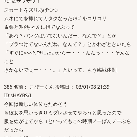
ﾁｭｰ＆サワサワ！
スカートをズリあげつつ
ムネにてを挿れてカタクなったﾁｸﾋﾞをコリコリ
＆栗とﾜﾚﾒちゃんに指でなぶって
「あれ？パンツはいてないんだー。なんで？」とか
「ブラつけてないんだね。なんで？」とかわざときいたら
「すぐに×××とｴﾁしたいからー・・・んんっ・・・そんな
こと
きかないでぇー・・・。」といって、もう臨戦体制。
386 名前： こぴーくん 投稿日： 03/01/08 21:39
ID:sHAYBS/L
今回は新しい体位をためそう
＆彼女を思いっきりミダレさせてやろうと思ったので
服をぬがせてから（といってもこの時期ノーぱんノーぶら
だったら