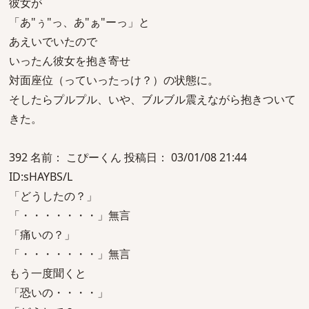
彼女が
「あ"ぅ"っ、あ"ぁ"ーっ」と
あえいでいたので
いったん彼女を抱き寄せ
対面座位（っていったっけ？）の状態に。
そしたらプルプル、いや、ブルブル震えながら抱きついて
きた。
392 名前： こぴーくん 投稿日： 03/01/08 21:44
ID:sHAYBS/L
「どうしたの？」
「・・・・・・・」無言
「痛いの？」
「・・・・・・・」無言
もう一度聞くと
「恐いの・・・・」