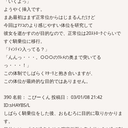
「いくよっ」
ようやく挿入です。
まあ最初はまず正常位からはじまるんだけど
今回はﾏｿｺのより感じやすい体位を研究して
彼女を逝かすのが目的なので、正常位は20ｽﾄﾛｰｸぐらいで
すぐ騎乗位に移行。
「ﾃｨﾝﾃｨﾝ入ってる？」
「んんっ・・・。○○○のﾜﾚﾒの奥まで突いてる
っ・・・！」
この体制でしばらくﾏﾀｰﾘと抱き合いますが、
この体位が最終的な目的ではありません。
390 名前： こぴーくん 投稿日： 03/01/08 21:42
ID:sHAYBS/L
しばらく騎乗位をした後、おもむろに目的に取りかかりま
す。