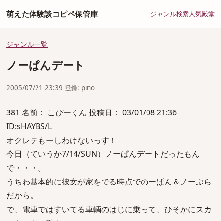
萌えた体験談コピペ保管庫
ジャンル
検索
人気
殿堂
ジャンル一覧
ノーぱんデート
2005/07/21 23:39 登録: pino
381 名前： こぴーくん 投稿日： 03/01/08 21:36
ID:sHAYBS/L
オクレテもーしわけないっす！
今日（ていうか7/14/SUN）ノーぱんデートだったもん
で・・・。
うちわ基本的に彼女が家をでる時点でのーぱん＆ノーぶら
だから。
で、電車ではすいてる車輌のはじに乗って、ひそかにスカ