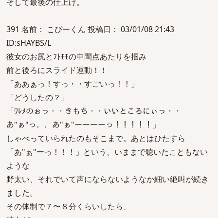
そして最後の仕上げ。
391 名前： こぴーくん 投稿日： 03/01/08 21:43
ID:sHAYBS/L
彼女のお尻とﾌﾄﾓﾓの中間点あたりを掴み
前と後ろにスライド運動！！
「ああぁっ！すっ・・すごいっ！！」
「どうしたの？」
「ﾜﾚﾒのぉっ・・きもち・・いいところにぃっ・・
あ"ぁ"っ．．あ"ぁ"ーーーーっ！！！！！」
しゃべっていられたのもそこまで。あとはひたすら
「あ"ぁ"ーっ！！！」という、いままで聴いたこともない
ような
野太い、それでいて声にならないようなか細い絶叫が続き
ました。
その体制で７〜８分くらいしたら、