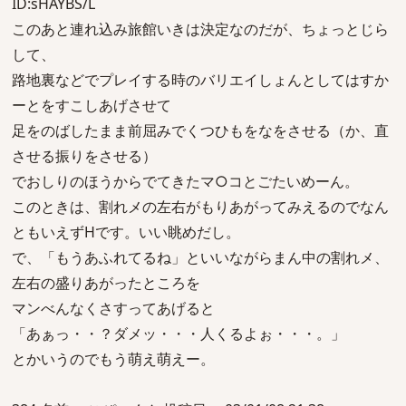
ID:sHAYBS/L
このあと連れ込み旅館いきは決定なのだが、ちょっとじら
して、
路地裏などでプレイする時のバリエイしょんとしてはすか
ーとをすこしあげさせて
足をのばしたまま前屈みでくつひもをなをさせる（か、直
させる振りをさせる）
でおしりのほうからでてきたマ○コとごたいめーん。
このときは、割れメの左右がもりあがってみえるのでなん
ともいえずHです。いい眺めだし。
で、「もうあふれてるね」といいながらまん中の割れメ、
左右の盛りあがったところを
マンべんなくさすってあげると
「あぁっ・・？ダメッ・・・人くるよぉ・・・。」
とかいうのでもう萌え萌えー。