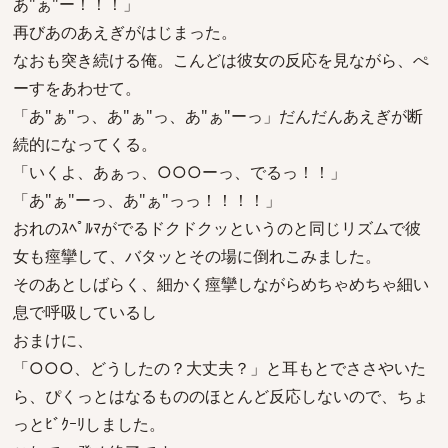
あ"ぁ"ー！！！」
再びあのあえぎがはじまった。
なおも突き続ける俺。こんどは彼女の反応を見ながら、ぺ
ーすをあわせて。
「あ"ぁ"っ、あ"ぁ"っ、あ"ぁ"ーっ」だんだんあえぎが断
続的になってくる。
「いくよ、あぁっ、○○○ーっ、でるっ！！」
「あ"ぁ"ーっ、あ"ぁ"っっ！！！！」
おれのｽﾍﾟﾙﾏがでるドクドクッというのと同じリズムで彼
女も痙攣して、バタッとその場に倒れこみました。
そのあとしばらく、細かく痙攣しながらめちゃめちゃ細い
息で呼吸しているし
おまけに、
「○○○、どうしたの？大丈夫？」と耳もとでささやいた
ら、ぴくっとはなるもののほとんど反応しないので、ちょ
っとﾋﾞｸｰﾘしました。