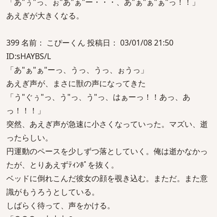
「あ"ぅ"っ、ぉ"あ"ぁ"ー・・・、あ"ぁ"ぁ"ぁ"っ！！」
あえぎが大きくなる。
399 名前： こぴーくん 投稿日： 03/01/08 21:50
ID:sHAYBS/L
「あ"ぁ"ぁ"ーっ、うっ、うっ、ぉうっ」
あえぎ声が、まさに獣の声になってきた
「う"ぐぅ"っ、う"っ、う"っ、はぁーっ！！あっ、あ
っ！！！」
突然、あえぎ声が急速に小さくなっていった。マズい、逝
ったらしい。
円運動のペースを少しずつ落としていく。俺は逝かなかっ
たが、とりあえずﾃｨﾝﾎﾟを抜く。
ベッドに倒れこんだ彼女の顔を覗き込む。まただ。また意
識がもうろうとしている。
しばらく待って、声をかける。