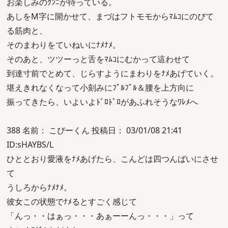
お楽しみのｸﾝﾆが待っている。
あしをM字に開かせて、まづはフトモモからﾏﾑｺにのびて
る筋肉と、
そのまわりをていねいにﾅﾒﾅﾒ。
そのあと、ツツーっと舌をﾏﾑｺにむかって這わせて
到達寸前でとめて、じらすようにまわりをﾅﾒあげていく。
堪えきれなくなって小刻みにﾌﾟﾙﾌﾟﾙ＆腰を上方向に
振ってきたら、いよいよﾄﾞﾛﾄﾞﾛがあふれそうなﾜﾚﾒへ
388 名前： こぴーくん 投稿日： 03/01/08 21:41
ID:sHAYBS/L
ひととおり愛液をﾅﾒあげたら、こんどは四つんばいにさせ
て
うしろからﾅﾒﾅﾒ。
彼女この状態でﾅﾒるとすごく感じて
「んっ・・はぁっ・・・あぁーーんっ・・・」って