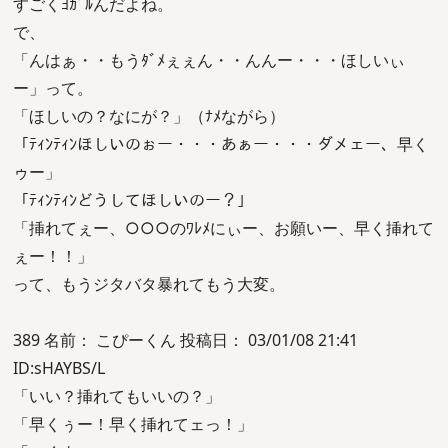
すごくﾖｶﾞﾙんだよね。
で、
「んはぁ・・もうﾀﾞﾒぇぇん・・んんー・・・ほしいぃ
ー」って。
「ほしいの？なにが？」（ﾅﾒながら）
「ﾃｨﾝﾃｨﾝほしいのぉー・・・あぁー・・・ダメェー、早く
ゥー」
「ﾃｨﾝﾃｨﾝどうしてほしいのー？」
「挿れてぇー、○○○のﾜﾚﾒにぃー、お願いー、早く挿れて
ぇー！！」
って、もうジタバタ暴れてもう大変。
389 名前： こぴーくん 投稿日： 03/01/08 21:41
ID:sHAYBS/L
「いい？挿れてもいいの？」
「早くぅー！早く挿れてェっ！」