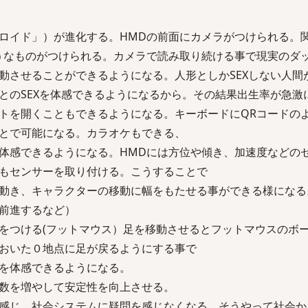
ロイド」）が進化する。HMDの前面にカメラがつけられる。
うなものがつけられる。カメラで読み取り続ける事で現実のダ
動させることができるようになる。人形としかSEXしない人間
とのSEXを体感できるようになるから。その結果出生率が急激
トを開くこともできるようになる。キーボードにQRコードの
とで可能になる。カラオケもできる、
体感できるようになる。HMDには方位や傾き、加速度などの
もセンサーを取り付ける。こうすることで
動き、キャラクターの移動に幅をもたせる事ができる様になる
前進するなど）
をつける(フットマウス）足を移動させるとフットマウスのボ
おいた０地点に足が戻るようにする事で
を体感できるようになる。
数を増やして安定性を向上させる。
感じ、社会システムに疑問を感じなくなる。そうやって社会か