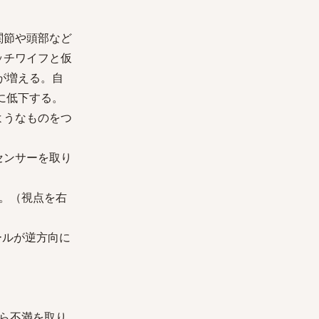
関節や頭部など
ッチワイフと仮
が増える。自
に低下する。
ようなものをつ
センサーを取り
。（視点を右
ールが逆方向に
ら不満を取り