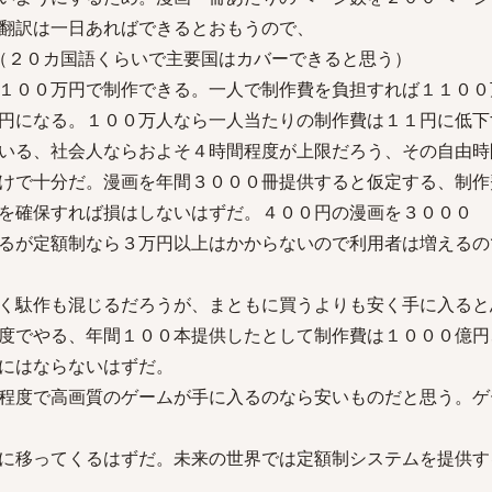
翻訳は一日あればできるとおもうので、
（２０カ国語くらいで主要国はカバーできると思う）
１００万円で制作できる。一人で制作費を負担すれば１１００
円になる。１００万人なら一人当たりの制作費は１１円に低下
いる、社会人ならおよそ４時間程度が上限だろう、その自由時
けで十分だ。漫画を年間３０００冊提供すると仮定する、制作
を確保すれば損はしないはずだ。４００円の漫画を３０００
るが定額制なら３万円以上はかからないので利用者は増えるの
く駄作も混じるだろうが、まともに買うよりも安く手に入ると
度でやる、年間１００本提供したとして制作費は１０００億円
にはならないはずだ。
程度で高画質のゲームが手に入るのなら安いものだと思う。ゲ
に移ってくるはずだ。未来の世界では定額制システムを提供す