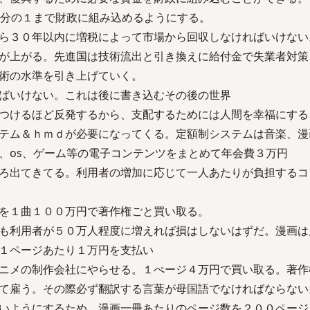
３分の１まで財政に組み込めるようにする。
ら３０年以内に増税によって市場から回収しなければいけない
が上がる。先進国は技術流出と引き換えに給付金で失業者対策
術の水準を引き上げていく。
ばいけない。これは後に書き込むその後の世界
つけるほど反発するから、支配するためには人間を幸福にする
テム＆ｈｍｄが必要になってくる。定額制システムは音楽、漫
、os、ゲーム等の電子コンテンツをまとめて年会費３万円
ろ出てきてる。利用者の増加に応じて一人あたりが負担するコ
を１曲１００万円で著作権ごと買い取る。
も利用者が５０万人程度に増えれば損はしないはずだ。漫画は
１ページあたり１万円を支払い
ニメの制作会社にやらせる。１ぺージ４万円で買い取る。著作
て雇う。その際必ず翻訳する言葉が母国語でなければならない
いようにするため。漫画一冊あたりのページ数を２００ページ