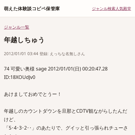
萌えた体験談コピペ保管庫
ジャンル
検索
人気
殿堂
ジャンル一覧
年越しちゅう
2012/01/01 03:44 登録: えっちな名無しさん
74 可愛い奥様 sage 2012/01/01(日) 00:20:47.28
ID:18XOUdJv0
あけましておめでとうー！
年越しのカウントダウンを旦那とCDTV観ながらしたんだ
けど、
「5･4･3･2･･」のあたりで、グイッと引っ張られチューさ