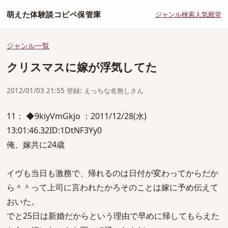
萌えた体験談コピペ保管庫
ジャンル
検索
人気
殿堂
ジャンル一覧
クリスマスに嫁が浮気してた
2012/01/03 21:55 登録: えっちな名無しさん
11： ◆9kiyVmGkjo ：2011/12/28(水)
13:01:46.32ID:1DtNF3Yy0
俺、嫁共に24歳
イヴも当日も激務で、帰れるのは日付が変わってからだか
ら＾＾って上司に言われたかろそのことは嫁に予め伝えて
おいた。
でと25日は新婚だからという理由で早めに帰してもらえた