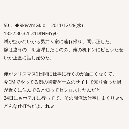
50： ◆9kiyVmGkjo ：2011/12/28(水)
13:27:30.32ID:1DtNF3Yy0
埒が空かないから男共々家に連れ帰り、問い正した。
嫁は違うの！を連呼したものの、俺の机ドンにビビッたせ
いか正直に話し始めた。
俺がクリスマス2日間に仕事に行くのが面白くなくて、
今CMでやってる例の携帯ゲームのサイトで知り合った男
が近くに住んでると知ってセクロスしたんだと。
24日にもホテルに行ってて、その間俺は仕事しまくりｗｗ
どんな仕打ちだよこれｗ