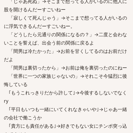
「じゃあ死ぬ」→そこまで想ってる人がいるのに他人に
股を開けるんだーすごいねー
「寂しくて死んじゃう」→そこまで想ってる人がいるの
に浮気できるんだーすごいねー。
「どうしたら元通りの関係になるの？」→二度と会わな
いことを誓えば、出会う前の関係に戻るよ
「間男は冷たかった」→お前を甘くしてるのはお前だけ
だよ
「間男は裏切ったから」→お前は俺を裏切ったのにねー
「世界に一つの家族じゃないの」→それこそ今猛烈に後
悔している
｢もうこれっきりだから許して｣→今後するしないでなく
ry
｢平日もいつも一緒にいてくれなきゃいや｣→じゃあ一緒
の会社で働こうか
｢貴方にも責任がある｣→好きでもない女にチンポ突っ込