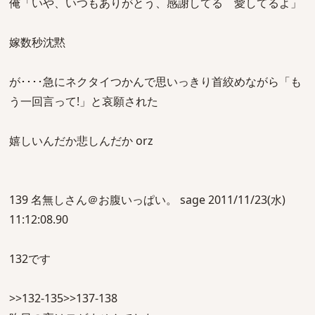
俺「いや、いつもありがとう、感謝してる 愛してるよ」
嫁数秒沈黙
が････急にネクタイつかんで思いっきり首絞めながら「も
う一回言って!」と哀願された
嬉しいんだか悲しんだか orz
139 名無しさん＠お腹いっぱい。 sage 2011/11/23(水)
11:12:08.90
132です
>>132-135>>137-138