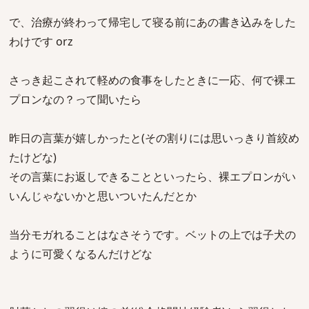
で、治療が終わって帰宅して寝る前にあの書き込みをした
わけです orz
さっき起こされて軽めの食事をしたときに一応、何で裸エ
プロンなの？って聞いたら
昨日の言葉が嬉しかったと(その割りには思いっきり首絞め
たけどな)
その言葉にお返しできることといったら、裸エプロンがい
いんじゃないかと思いついたんだとか
当分モガれることはなさそうです。ベットの上では子犬の
ように可愛くなるんだけどな