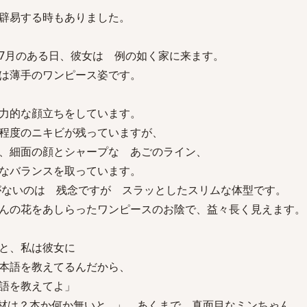
辟易する時もありました。
7月のある日、彼女は 例の如く家に来ます。
は薄手のワンピース姿です。
力的な顔立ちをしています。
程度のニキビが残っていますが、
、細面の顔とシャープな あごのライン、
なバランスを取っています。
胸がないのは 残念ですが スラッとしたスリムな体型です。
んの花をあしらったワンピースのお陰で、益々長く見えます。
と、私は彼女に
本語を教えてるんだから、
語を教えてよ」
材は？本か何か無いと…」 あくまで 真面目なミンちゃん。