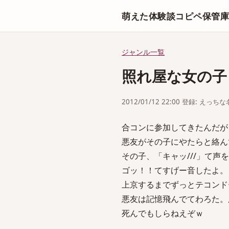
萌えた体験談コピペ保管
ジャンル一覧
照れ屋な女の子
2012/01/12 22:00 登録: えっ
合コンに参加してきたんだが
悪友がその子にやたらと絡ん
その子、「キャッ///」て
ゴッ！！てすげー音したよ。
上京するまでずっとテコンド
悪友は記憶飛んでてわろた。
死んでもしらねえぞｗ