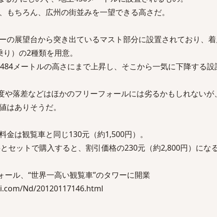
、もちろん、広州の街並みを一望できる高さだ。
ーの展望台から突き出ているマスト部分に設置されており、着
乗り）の2種類を用意。
高484メートルの高さにまで上昇し、そこから一気に下降する設
速度や落差などはほかのフリーフォールには劣るかもしれないが
値はありそうだ。
金は観覧車と同じ130元（約1,500円）。
場料とセットで購入すると、割引価格の230元（約2,800円）にな
ォール、“世界一高い観覧車”のタワーに開業
.com/Nd/20120117146.html