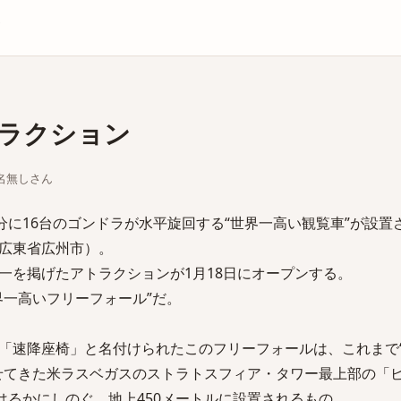
庫
ラクション
ちな名無しさん
分に16台のゴンドラが水平旋回する“世界一高い観覧車”が設置
広東省広州市）。
一を掲げたアトラクションが1月18日にオープンする。
界一高いフリーフォール”だ。
「速降座椅」と名付けられたこのフリーフォールは、これまで
せてきた米ラスベガスのストラトスフィア・タワー最上部の「
はるかにしのぐ、地上450メートルに設置されるもの。