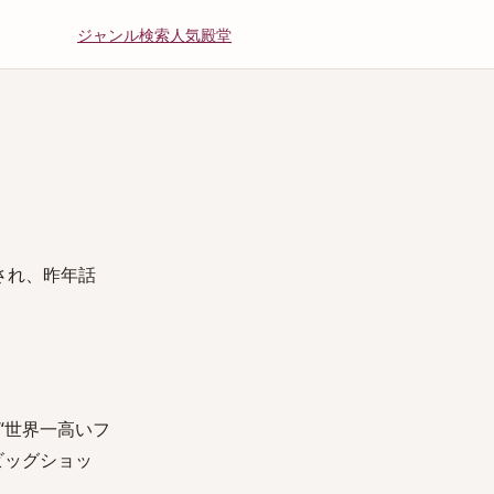
ジャンル
検索
人気
殿堂
され、昨年話
“世界一高いフ
ビッグショッ