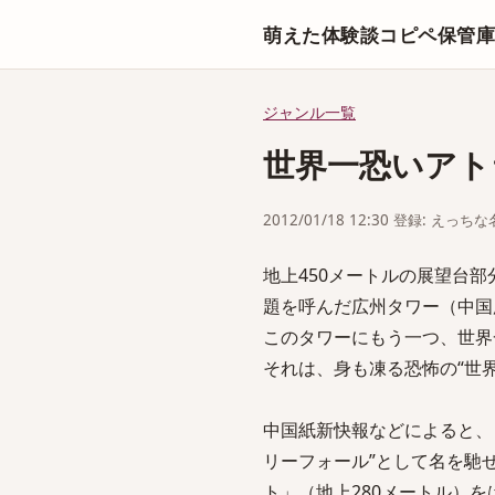
萌えた体験談コピペ保管
ジャンル一覧
世界一恐いアト
2012/01/18 12:30 登録: えっ
地上450メートルの展望台部
題を呼んだ広州タワー（中国
このタワーにもう一つ、世界
それは、身も凍る恐怖の“世
中国紙新快報などによると、
リーフォール”として名を馳
ト」（地上280メートル）を