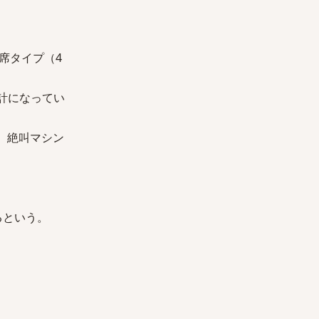
席タイプ（4
計になってい
、絶叫マシン
るという。