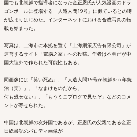
国でも北朝鮮で指導者になった金正恩氏が人気漫画のドラ
ゴンボールに登場する「人造人間19号」に似ているとの噂
が広まりはじめた。インターネットにおける合成写真の転
載も始まった。
写真は、上海市に本拠を置く「上海網策広告有限公司」が
運営するサイト「電脳之家」への投稿。作者は不明だが中
国大陸外で作られた可能性もある。
同画像には「笑い死ぬ」、「人造人間19号が朝鮮をｎ年統
治（笑）」、「なまけものだから、
何も残せない」、「もうミニブログで見たぞ」などのコメ
ントが寄せられた。
中国は北朝鮮の友好国であるが、正恩氏の父親である金正
日総書記のパロディ画像が