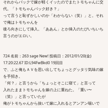
それからバックで嫁が軽くイッたのでまたトモちゃんに交
代。「トモちゃんバック好き？」
って言うと恥ずかしいのか「わからない（笑）」と。それ
で俺はトモちゃんを
後ろ向きにして挿入。「ああん」とか挿入のたびいちいち
言うのがエロい。
724 名前：263 sage New! 投稿日：2012/01/20(金)
17:20:22.67 ID:L94FwBkd0 19回目
で、ふと俺もＡＶを思い出してちょっとグッタリ気味の嫁
を手招き。
「何？」と言うから「ちょっとそこに寝て」と言って
入れたままトモちゃんを嫁の上に重ねた。「重い〜
（笑）」と言っていたが
俺がトモちゃんから抜いて嫁に入れるとアンアン喘いで