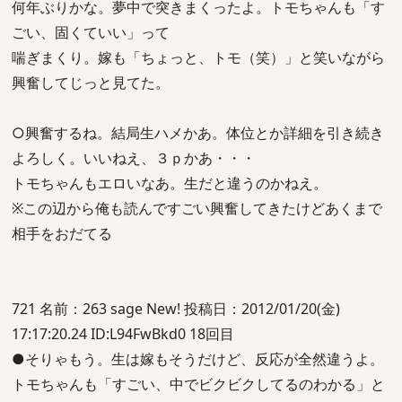
何年ぶりかな。夢中で突きまくったよ。トモちゃんも「す
ごい、固くていい」って
喘ぎまくり。嫁も「ちょっと、トモ（笑）」と笑いながら
興奮してじっと見てた。
○興奮するね。結局生ハメかあ。体位とか詳細を引き続き
よろしく。いいねえ、３ｐかあ・・・
トモちゃんもエロいなあ。生だと違うのかねえ。
※この辺から俺も読んですごい興奮してきたけどあくまで
相手をおだてる
721 名前：263 sage New! 投稿日：2012/01/20(金)
17:17:20.24 ID:L94FwBkd0 18回目
●そりゃもう。生は嫁もそうだけど、反応が全然違うよ。
トモちゃんも「すごい、中でビクビクしてるのわかる」と