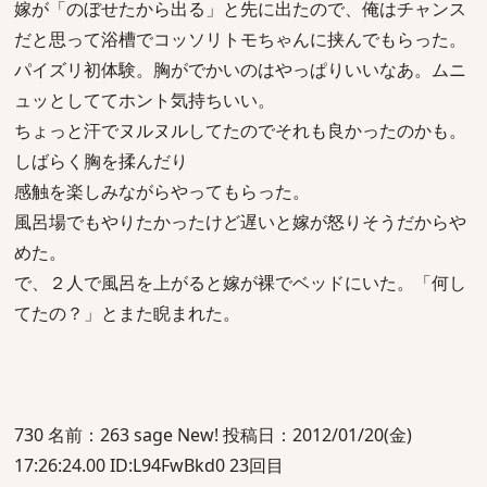
嫁が「のぼせたから出る」と先に出たので、俺はチャンス
だと思って浴槽でコッソリトモちゃんに挟んでもらった。
パイズリ初体験。胸がでかいのはやっぱりいいなあ。ムニ
ュッとしててホント気持ちいい。
ちょっと汗でヌルヌルしてたのでそれも良かったのかも。
しばらく胸を揉んだり
感触を楽しみながらやってもらった。
風呂場でもやりたかったけど遅いと嫁が怒りそうだからや
めた。
で、２人で風呂を上がると嫁が裸でベッドにいた。「何し
てたの？」とまた睨まれた。
730 名前：263 sage New! 投稿日：2012/01/20(金)
17:26:24.00 ID:L94FwBkd0 23回目