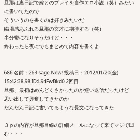
旦那は裏日記で嫁とのプレイを自作エロ小説（笑）みたい
に書いてたので
そういうのを書くのは好きみたいだ
臨場感あふれる旦那の文才に期待する（笑）
半分鬱になりそうだけど・・・
終わったら夜にでもまとめて内容を書くよ
686 名前：263 sage New! 投稿日：2012/01/20(金)
15:42:38.98 ID:L94FwBkd0 2回目
旦那、最初はめんどくさかったのか短い返信だったけど
思い出して興奮してきたのか
だんだん日記に書いてるような長文になってきた
３ｐの内容が旦那目線の詳細メールになって来てマジで凹
む・・・