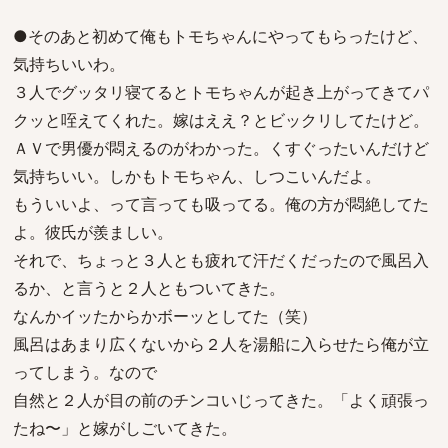
●そのあと初めて俺もトモちゃんにやってもらったけど、
気持ちいいわ。
３人でグッタリ寝てるとトモちゃんが起き上がってきてパ
クッと咥えてくれた。嫁はええ？とビックリしてたけど。
ＡＶで男優が悶えるのがわかった。くすぐったいんだけど
気持ちいい。しかもトモちゃん、しつこいんだよ。
もういいよ、って言っても吸ってる。俺の方が悶絶してた
よ。彼氏が羨ましい。
それで、ちょっと３人とも疲れて汗だくだったので風呂入
るか、と言うと２人ともついてきた。
なんかイッたからかボーッとしてた（笑）
風呂はあまり広くないから２人を湯船に入らせたら俺が立
ってしまう。なので
自然と２人が目の前のチンコいじってきた。「よく頑張っ
たね〜」と嫁がしごいてきた。