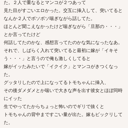
た。２人で重なるとマンコが２つあって
見た目がすごいエロかった。交互に挿入して、突いてると
なんか２人でボソボソ喘ぎながら話してた。
ほとんど聞こえなかったけど喘ぎながら「旦那の・・・」
とか言ってたけど
何話してたのかな、感想言ってたのかな気になったなあ。
それで、しばらく入れて突いてると最初に嫁が「イキそ
う・・・」と言うので俺も激しくしてると
嫁がイッたみたいで「イクイク」とマンコがきつくなっ
た。
グッタリしたので上になってるトモちゃんに挿入、
その後ダメダメとか喘いで大きな声を出す彼女とほぼ同時
にイッた
生でやってたからちょっと怖いのでギリで抜くと
トモちゃんの背中まですごい量が出た。嫁もビックリして
た。