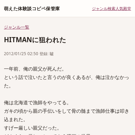
萌えた体験談コピペ保管庫
ジャンル
検索
人気
殿堂
ジャンル一覧
HITMANに狙われた
2012/01/25 02:50 登録: 驢
一年前、俺の親父が死んだ。
という話で泣いたと言うのが良くあるが、俺は泣かなかっ
た。
俺は北海道で漁師をやってる。
ガキの頃から親の手伝いをして骨の髄まで漁師仕事は叩き
込まれた。
すげー厳しい親父だった。