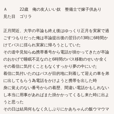
Ａ 22歳 俺の友人いい奴 整備士で嫁子供あり
見た目 ゴリラ
正月間近、大学の卒論も終え後はゆっくり正月を実家で過
ごすつもりだった俺は卒論提出後の翌日の13時に6時間か
けてバスに揺られ実家に帰ろうとしていた
その道中見知らぬ携帯番号から電話が掛かってきたが卒論
のおかげで睡眠不足なのと6時間のバス移動のせいか全く
その着信に気付くこともなくすっかり夢の中にいた
着信に気付いたのはバスが目的地に到着して迎えの車を弟
に出してもらう為電話をかけようと携帯を出した時
身に覚えのない番号からの着歴、間違い電話かもしれない
し本当に用事があればまた掛かかってくるし来た時に出よ
うと思った
その日は結局何もなく久しぶりにかあちゃんの飯ウマウマ