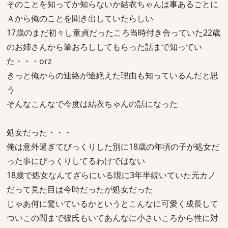
そのことを知ってか知らないか結衣ちゃんは事あるごとに
Ａから俺のことを聞き出していたらしい
17歳のまだ初々し童貞だったころ当時付き合っていた22歳
のお姉さんから筆おろししてもらった話まで知ってい
た・・・orz
きっと俺からの連絡が途絶えた理由も知っているんだと思
う
そんなこんなで今度は結衣ちゃんの話になった
処女だった・・・
俺は意外過ぎてびっくりした別に18歳の年頃の子が処女だ
った事にびっくりしてるわけではない
18歳で処女なんてざらにいる現に3年半続いていた元カノ
だって見た目は今時だったが処女だった
じゃあ何に驚いているかというとこんなに可愛く成長して
ついこの間まで彼氏もいてあんなに小さいころから性に対