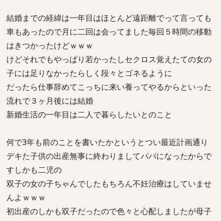
結婚までの経緯は一年目はほとんど遠距離でって言っても
車もあったので月に二回は会ってました毎回５時間の移動
はきつかったけどｗｗｗ
けどそれでもやっぱり若かったしセクロス覚えたての女の
子には足りなかったらしく段々とゴネるように
だったら仕事辞めてこっちに来い養ってやるからといった
流れで３ヶ月後には結婚
新婚生活の一年目は二人で暮らしたいとのこと
何で3年も前のことを書いたかというとつい最近計画通り
デキた子供の出産無事に終わりましてパパになったからで
すしかも二児の
双子の女の子ちゃんでしたもちろん不妊治療はしていませ
んよｗｗｗ
初出産のしかも双子だったので色々と心配しましたが母子