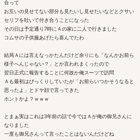
合って
お互いの見せてない部分も見たいし見せたいなどとクサい
セリフを吐いて付き合うことになった
その日は予定通り7時にＡの家に二人で行きました
コムサの子供服あげたら喜んでたわ
結局Ａには言えなっかたんだけど余りにも「なんかお前ら
様子へんじゃない？」とか言われまくったので
翌日正式に報告することに何故か俺スーツで訪問
Ａも最初はびっくりしていたが「お前らいつかそうなると
思ったよ」とドヤ顔で言ってきた
ホントかよ？ｗｗｗ
とまぁ実はこれは3年前の話で今ではＡが俺の御兄さんに
なりました
一度も御兄さんって言ったことはないんだけどね