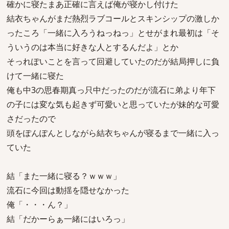
確かに寝たまあ正確に言えば俺が寝かし付けた
結衣ちゃんがまだ熱烈ラブコールとスキンシップの激しか
ったころ「一緒に入ろうねっねっ」とせがまれ最初は「そ
ういうのは本当に好きな人とするんだよ」とか
そっれぽいことを言って回避していたのだが結局押しに負
けて一緒に寝た
俺も中3の思春期真っ只中だったのだが流石に弟より年下
の子には変な気も起きず可愛いと思っていたが妹的な可愛
さだったので
頭をぽんぽんとしながら結衣ちゃんが寝るまで一緒に入っ
ていた
結「また一緒に寝る？ｗｗｗ」
流石に今回は動揺を隠せなかった
俺「・・・ん？」
結「だかーらぁ一緒にはいろっ」