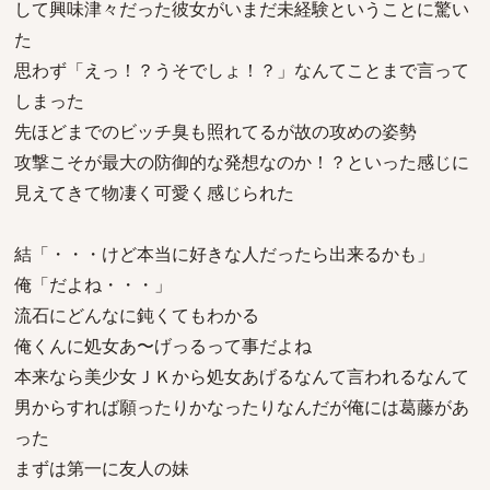
して興味津々だった彼女がいまだ未経験ということに驚い
た
思わず「えっ！？うそでしょ！？」なんてことまで言って
しまった
先ほどまでのビッチ臭も照れてるが故の攻めの姿勢
攻撃こそが最大の防御的な発想なのか！？といった感じに
見えてきて物凄く可愛く感じられた
結「・・・けど本当に好きな人だったら出来るかも」
俺「だよね・・・」
流石にどんなに鈍くてもわかる
俺くんに処女あ〜げっるって事だよね
本来なら美少女ＪＫから処女あげるなんて言われるなんて
男からすれば願ったりかなったりなんだが俺には葛藤があ
った
まずは第一に友人の妹