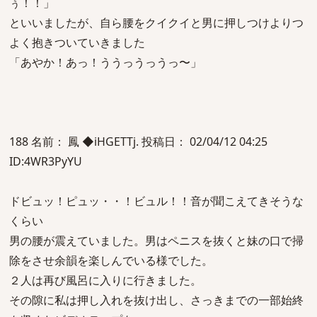
ぅ！！」
といいましたが、自ら腰をクイクイと男に押しつけよりつ
よく抱きついていきました
「あやか！あっ！ううっうっうっ〜」
188 名前： 鳳 ◆iHGETTj. 投稿日： 02/04/12 04:25
ID:4WR3PyYU
ドビュッ！ピュッ・・！ビュル！！音が聞こえてきそうな
くらい
男の腰が震えていました。男はペニスを抜くと妹の口で掃
除をさせ余韻を楽しんでいる様でした。
２人は再び風呂に入りに行きました。
その隙に私は押し入れを抜け出し、さっきまでの一部始終