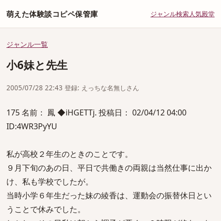
萌えた体験談コピペ保管庫
ジャンル
検索
人気
殿堂
ジャンル一覧
小6妹と先生
2005/07/28 22:43 登録: えっちな名無しさん
175 名前： 鳳 ◆iHGETTj. 投稿日： 02/04/12 04:00
ID:4WR3PyYU
私が高校２年生のときのことです。
９月下旬のあの日、平日で共働きの両親は当然仕事に出か
け、私も学校でしたが。
当時小学６年生だった妹の綾香は、運動会の振替休日とい
うことで休みでした。