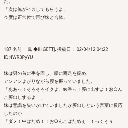
た。
「次は俺がイカしてもらうよ」
今度は正常位で再び妹と合体。
187 名前： 鳳 ◆iHGETTj. 投稿日： 02/04/12 04:22
ID:4WR3PyYU
妹は男の首に手を回し、腰に両足を搦め、
アンアンよがりながら腰を振っていました。
「ああっ！そろそろイクよ、綾香っ！膣に出すよ！お○ん
こ膣出しするよ！」
妹は意識を失いかけていましたが膣出しという言葉に反応
したのか
「ダメ！中はだめ！！お○んこはだめぇ！！っくぅぅ