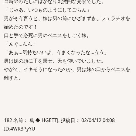
当時のわたしにはかなり刺激的な光景でした。
「じゃあ、いつものようにしてごらん」
男がそう言うと、妹は男の前にひざまずき、フェラチオを
始めたのです！
口と手で必死に男のペニスをしごく妹。
「んぐ…んん」
「あぁ…気持ちいいよ、うまくなったな…うう」
男は妹の頭に手を乗せ、天を仰いでいました。
やがて、イキそうになったのか、男は妹の口からペニスを
離すと、
182 名前： 鳳 ◆iHGETTj. 投稿日： 02/04/12 04:08
ID:4WR3PyYU