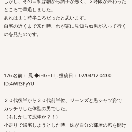
しかし、その日私は朝から調子が悪く、２時限が終わった
ところで早退しました。
あれは１１時半ごろだったと思います。
自宅の近くまで来た時、わが家に見知らぬ男が入って行く
のを見たのです。
176 名前： 鳳 ◆iHGETTj. 投稿日： 02/04/12 04:00
ID:4WR3PyYU
２０代後半から３０代前半位、ジーンズと黒シャツ姿で
ガッチリした体型の男でした。
（もしかして泥棒か？！）
小走りで帰宅しようとした時、妹が自分の部屋の窓を開け