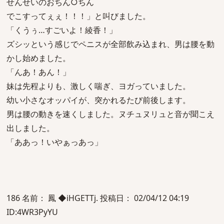
せんせいのおちん○ちん
でこすってぇぇ！！！」と叫びました。
「くうぅ…すごいよ！綾香！」
ズシッという感じでペニスが全部飲み込まれ、男は腰を動
かし始めました。
「んあ！あん！」
妹は先程よりも、激しく喘ぎ、ヨガっていました。
幼い小さなオッパイが、突かれるたび前後します。
男は腰の動きを速くしました。ヌチュヌリュと音が聞こえ
出しました。
「ああっ！いやぁっあっ」
186 名前： 鳳 ◆iHGETTj. 投稿日： 02/04/12 04:19
ID:4WR3PyYU