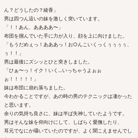
ん？どうしたの？綾香」
男は四つん這いの妹を激しく突いています。
「！！あん、ああああ〜」
布団を掴んでいた手に力が入り、顔を上に向けました。
「もうだめぇっ！あああっ！お○んこいくっくぅぅぅぅ、
ぅ！！」
男は最後にズシッとひと突きしました。
「ひぁ〜っ！イク！いく…いっちゃうよぉぉ
ぉ！！！！！」
妹は布団に崩れ落ちました。
今わかることですが、あの時の男のテクニックは凄かった
と思います。
余りの気持ち良さに、妹は半ば失神していたようです。
男はそんな妹を仰向けにして、しばらく愛撫したり、
耳元でなにか囁いていたのですが、よく聞こえませんでし