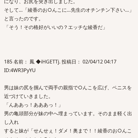
になり、お尻を突き出しました。
そして…「綾香のお○んこに…先生のオチンチン下さい…」
と言ったのです。
「そう！その格好がいいの？エッチな綾香だ」
185 名前： 鳳 ◆iHGETTj. 投稿日： 02/04/12 04:17
ID:4WR3PyYU
男は妹の尻を掴んで両手の親指で○んこを広げ、ペニスを
近づけていきました。
「んああっ！あああっ！」
男の亀頭部分が妹の中へ埋まっています。そのまま軽く出
し入れ
すると妹が「せんせぇ！ダメ！奥まで！！綾香のお○んこ