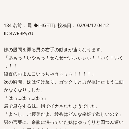
184 名前： 鳳 ◆iHGETTj. 投稿日： 02/04/12 04:12
ID:4WR3PyYU
妹の股間を弄る男の右手の動きが速くなります。
「あぁっ！いやぁっ！せんせ〜いぃぃぃぃ！！いく！いく
ぅ！！
綾香のおまんこいっちゃうぅぅぅ！！！！」
次の瞬間、妹は仰け反り、ガックリと力が抜けたように動
かなくなりました。
「はっ…はっ…はっ」
肩で息をする妹。指でイカされたようでした。
「よ〜し、ご褒美だよ。綾香はどんな格好で欲しいの？」
男の言葉に、余韻に浸っていた妹はゆっくりと四つん這い