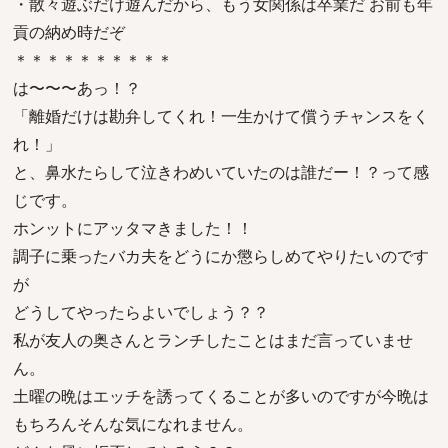
・散々遊ぶだけ遊んだから、もう女関係は卒業だ お前も年
貢の納め時だぞ
＊＊＊＊＊＊＊＊＊＊
は〜〜〜あっ！？
「離婚だけは勘弁してくれ！一生かけて償うチャンスをく
れ！」
と、鼻水たらして泣きわめいていたのは誰だー！？って感
じです。
ホンットにアッタマきました！！
調子に乗ったバカ夫をどうにか懲らしめてやりたいのです
が
どうしてやったらよいでしょう？？
私が友人の奥さんとランチしたことはまだ言っていませ
ん。
土曜の晩はエッチを誘ってくることが多いのですが今晩は
もちろんそんな気になれません。