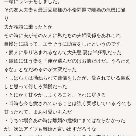
一緒にランチをしました。
その友人夫妻も最近旦那様の不倫問題で離婚の危機に陥
り、
夫が相談に乗ったとか。
その時に夫がその友人に私たちの夫婦関係をあれこれ
自慢げに語って、エラそうに助言をしたというのです。
・愛人に乗り込まれるなんて大失態 妻は半狂乱だった
・嫉妬に狂う妻を「俺が選んだのはお前だけだ。うろたえ
るな」となだめるのが大変だった
・しばらくは拗ねられて難儀をしたが、愛されている裏返
しと思って何しろ我慢だった
・とにかく甘やかしまくること、それに尽きる
・当時も今も愛されていることは強く実感している 今でも
甘ったれて、まあ可愛いもんだ
・うちの場合あの時は離婚の危機にまではならなかった
が、次はアイツも離婚と言い出すだろうな