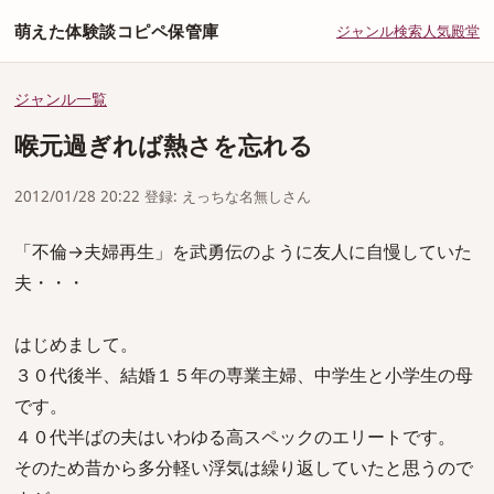
萌えた体験談コピペ保管庫
ジャンル
検索
人気
殿堂
ジャンル一覧
喉元過ぎれば熱さを忘れる
2012/01/28 20:22 登録: えっちな名無しさん
「不倫→夫婦再生」を武勇伝のように友人に自慢していた
夫・・・
はじめまして。
３０代後半、結婚１５年の専業主婦、中学生と小学生の母
です。
４０代半ばの夫はいわゆる高スペックのエリートです。
そのため昔から多分軽い浮気は繰り返していたと思うので